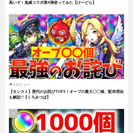
高いぞ！鬼滅コラボ第4弾使ってみた【けーどら】
115ビュー
【モンスト】歴代のお詫びTOP3！オーブの最大〇〇個、配布理由
も解説!!【くろみつば】