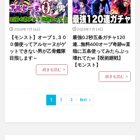
2026年7月16日
2026年7月14日
【モンスト】オーブ１,３０
最強0.2秒五条ガチャ120
０個使ってアルセーヌがゲ
連…無料600オーブ奇跡w直
ットできない男が乙骨艦隊
哉に五条使ってみたらぶっ
目指します～
壊れてたw【呪術廻戦】
【モンスト】
続きを読む
続きを読む
1
2
3
Next