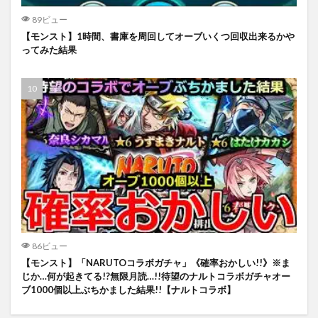
89ビュー
【モンスト】1時間、書庫を周回してオーブいくつ回収出来るかや
ってみた結果
86ビュー
【モンスト】「NARUTOコラボガチャ」《確率おかしい!!》※ま
じか…何が起きてる!?無限月読…!!待望のナルトコラボガチャオー
ブ1000個以上ぶちかました結果!!【ナルトコラボ】