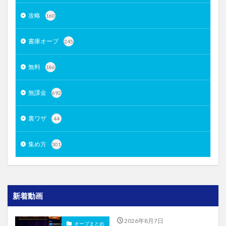
攻略
160
書庫オーブ
245
無料
186
無課金
692
裏ワザ
44
集め方
301
新着動画
2026年8月7日
オーブまとめ