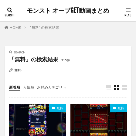
モンスト オーブGET動画まとめ
HOME
"無料" の検索結果
SEARCH
「無料」の検索結果
315件
無料
新着順
人気順
お勧めカテゴリ
オーブまとめ
無料
無料