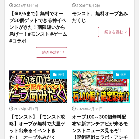
2026年8月4日
2026年8月2日
【※8/6まで】無料でオー
モンスト、無料オーブあみ
ブ50個ゲットできる神イベ
だくじ
ントがきた！期限短いから
続きを読む
急げー！#モンスト #ゲーム
#コラボ
続きを読む
無料
無料
2026年8月1日
2026年7月31日
【モンスト】【モンスト攻
オーブ100～300個無料配
略】オーブが無料で大量ゲ
布や新アンチアビが来るモ
ット出来るイベントき
ンストニュース見るぞ！
た！ オーブあみだく
【呪術廻戦コラボ・アンチ