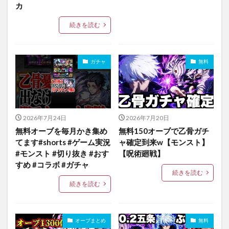
カ
続きを読む
ガチャ
無料
2026年7月24日
2026年7月20日
無料オーブを毎月かき集め
無料150オーブで乙骨ガチ
てます#shorts #ゲーム実況
ャ確定到来w【モンスト】
#モンスト #切り抜き #おす
【呪術廻戦】
すめ #コラボ #ガチャ
続きを読む
続きを読む
オーブまとめ
無料