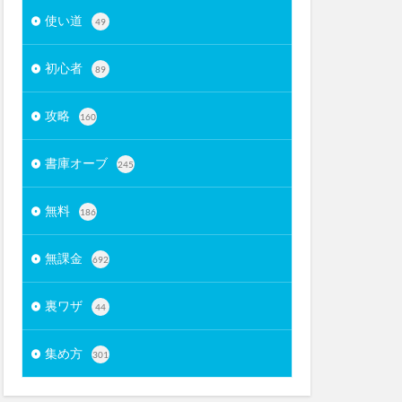
使い道
49
初心者
89
攻略
160
書庫オーブ
245
無料
186
無課金
692
裏ワザ
44
集め方
301