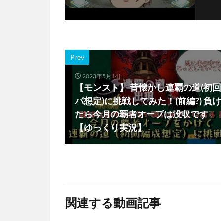
Prev
2023年5月14日
【モンスト】 昔懐かし連覇の道(初回
パ想定)に挑戦してみた！(前編?) 負け
たら今月の覇者オーブは没収です
【ゆっくり実況】
関連する動画記事