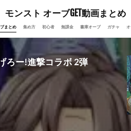
モンスト オーブGET動画まとめ
ブまとめ
集め方
初心者
無課金
書庫オーブ
ガチャ
オ
ろー!進撃コラボ 2弾