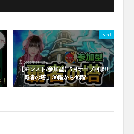
Next
2023年5月15日
【モンスト/参加型】5月オーブ回収!!
「覇者の塔 」30階から40階