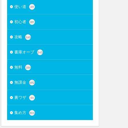
使い道
49
初心者
89
攻略
160
書庫オーブ
245
無料
186
無課金
692
裏ワザ
44
集め方
301