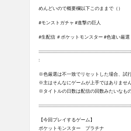
めんどいので概要欄以下このままで（）
#モンストガチャ #進撃の巨人
#生配信 ＃ポケットモンスター #色違い厳選
:::::::::::::::::::::::::::::::::::::::::::::::::::::::::::::::::::::::::::::::
:
※色厳選は不一致でリセットした場合、試行
※主はそんなにゲームが上手ではありませ
※タイトルの日数は配信の回数みたいなもの
:::::::::::::::::::::::::::::::::::::::::::::::::::::::::::::::::::::::::::::::
【今回プレイするゲーム】
ポケットモンスター プラチナ