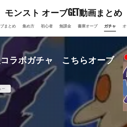
モンスト オーブGET動画まとめ
ブまとめ
集め方
初心者
無課金
書庫オーブ
ガチャ
オ
人コラボガチャ こちらオーブ
ュー