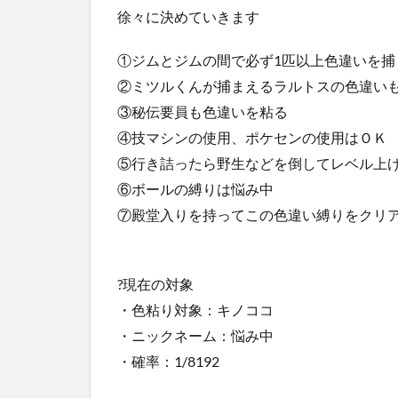
徐々に決めていきます
①ジムとジムの間で必ず1匹以上色違いを捕
②ミツルくんが捕まえるラルトスの色違い
③秘伝要員も色違いを粘る
④技マシンの使用、ポケセンの使用はＯＫ
⑤行き詰ったら野生などを倒してレベル上
⑥ボールの縛りは悩み中
⑦殿堂入りを持ってこの色違い縛りをクリ
?現在の対象
・色粘り対象：キノココ
・ニックネーム：悩み中
・確率：1/8192