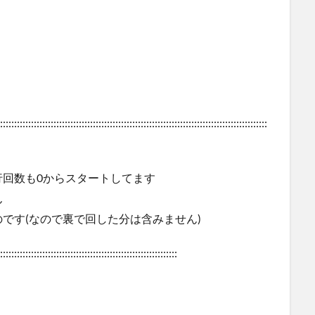
:::::::::::::::::::::::::::::::::::::::::::::::::::::::::::::::::::::::::::::::::::::::::::::::
回数も0からスタートしてます
ん
です(なので裏で回した分は含みません)
:::::::::::::::::::::::::::::::::::::::::::::::::::::::::::::::