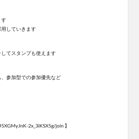
ます
採用していきます
そしてスタンプも使えます
ム、参加型での参加優先など
U5XGMyJnK-2x_3iKSX5g/join 】