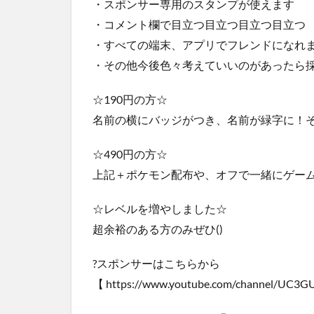
・スポンサー専用のスタンプが使えます
・コメント欄で目立つ目立つ目立つ目立つ
・すべての端末、アプリでフレンドになれ
・その他今後色々考えていいのがあったら
☆190円の方☆
名前の横にバッジがつき、名前が緑字に！
☆490円の方☆
上記＋ポケモン配布や、オフで一緒にゲー
☆レベルを増やしました☆
超余裕のある方のみぜひ()
?スポンサーはこちらから
【 https://www.youtube.com/channel/UC3G