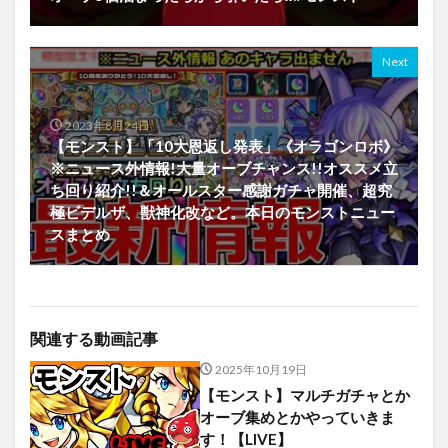
Next
2023年8月24日
【モンスト】「10大恩返し発表」《オラゴンロボ》
※ニュース外情報!大量オーブチャンス!!オススメ立
ち回り紹介!!＆オールスター感謝ガチャ開催、超究
極ビデルザ、獣神化改など。本日のモンストニュー
スまとめ
関連する動画記事
2025年10月19日
【モンスト】マルチガチャとか
オーブ集めとかやっていきま
す！【LIVE】