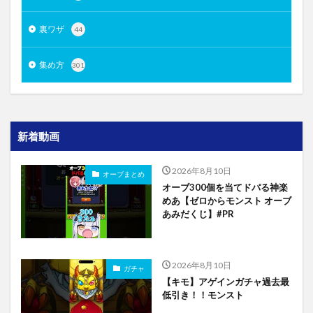
裏ワザ
44
集め方
301
新着動画
2026年8月10日
オーブまとめ
オーブ300個を当てドパる神楽
めあ【ゼロからモンスト オーブ
あみだくじ】#PR
2026年8月10日
ガチャ
【キモ】アゲインガチャ過去最
低引き！！モンスト