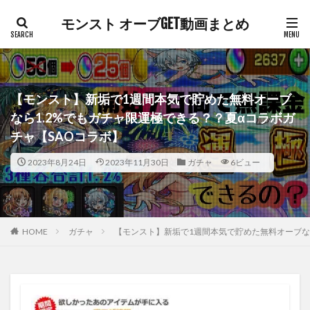
モンスト オーブGET動画まとめ
【モンスト】新垢で1週間本気で貯めた無料オーブ
なら1.2%でもガチャ限運極できる？？夏αコラボガ
チャ【SAOコラボ】
2023年8月24日
2023年11月30日
ガチャ
6ビュー
HOME
ガチャ
【モンスト】新垢で1週間本気で貯めた無料オーブなら