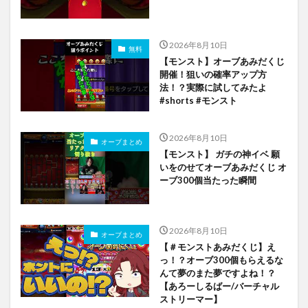
2026年8月10日
無料
【モンスト】オーブあみだくじ
開催！狙いの確率アップ方
法！？実際に試してみたよ
#shorts #モンスト
2026年8月10日
オーブまとめ
【モンスト】 ガチの神イベ 願
いをのせてオーブあみだくじ オ
ーブ300個当たった瞬間
2026年8月10日
オーブまとめ
【＃モンストあみだくじ】え
っ！？オーブ300個もらえるな
んて夢のまた夢ですよね！？
【あろーしるばー/バーチャル
ストリーマー】