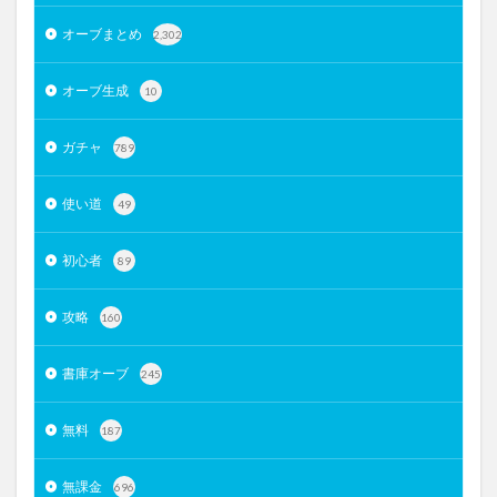
オーブまとめ
2,302
オーブ生成
10
ガチャ
789
使い道
49
初心者
89
攻略
160
書庫オーブ
245
無料
187
無課金
696