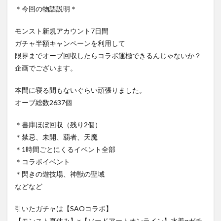
＊今回の物語説明＊
モンスト新規アカウント7日間
ガチャ半額キャンペーンを利用して
限界までオーブ回収したらコラボ運極できるんじゃないか？
企画でございます。
本間に寝る間もないぐらい頑張りました。
オーブ総数2637個
＊書庫ほぼ回収（残り2個）
＊禁忌、未開、覇者、天魔
＊1時間ごとにくるイベント全部
＊コラボイベント
＊閃きの遊技場、神獣の聖域
などなど
引いたガチャは【SAOコラボ】
【モンスト夏休み】×【ソードアートオンライン】水着αガチ