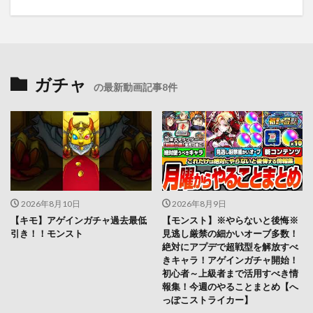
ガチャ
の最新動画記事8件
2026年8月10日
2026年8月9日
【キモ】アゲインガチャ過去最低
【モンスト】※やらないと後悔※
引き！！モンスト
見逃し厳禁の細かいオーブ多数！
絶対にアプデで超戦型を解放すべ
きキャラ！アゲインガチャ開始！
初心者～上級者まで活用すべき情
報集！今週のやることまとめ【へ
っぽこストライカー】