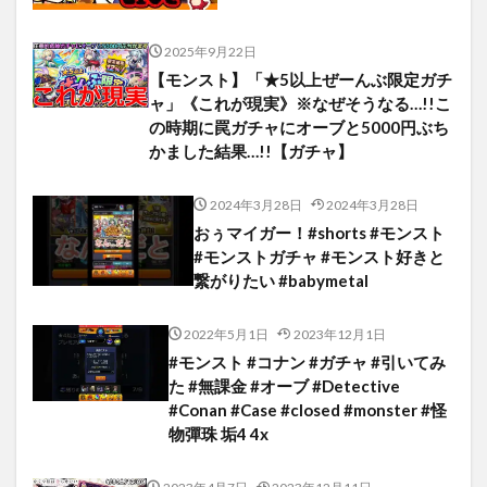
2025年9月22日
【モンスト】「★5以上ぜーんぶ限定ガチ
ャ」《これが現実》※なぜそうなる…!!こ
の時期に罠ガチャにオーブと5000円ぶち
かました結果…!!【ガチャ】
2024年3月28日
2024年3月28日
おぅマイガー！#shorts #モンスト
#モンストガチャ #モンスト好きと
繋がりたい #babymetal
2022年5月1日
2023年12月1日
#モンスト #コナン #ガチャ #引いてみ
た #無課金 #オーブ #Detective
#Conan #Case #closed #monster #怪
物彈珠 垢4 4x