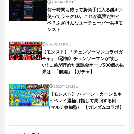
2026年5月31日
何十時間も待って折角手に入る鍵4つ
使ってラック10。これが真実だ神イ
ベ？ふざけんなユーチューバー共 #モ
ンスト
2022年11月3日
【モンスト】「チェンソーマンコラボガ
チャ」《恐怖》チェンソーマンが欲し
い!!…弟が貯めた無課金オーブ500個の結
果は…「前編」【ガチャ】
2023年1月20日
【モンスト】 ハマーン・カーン＆キ
ュベレイ運極目指して周回する回
(マルチ参加型) 【ガンダムコラボ】