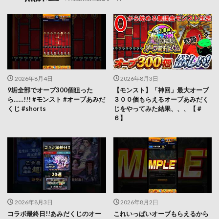
2026年8月4日
2026年8月3日
9垢全部でオーブ300個狙った
【モンスト】「神回」最大オーブ
ら……!!! #モンスト #オーブあみだ
３００個もらえるオーブあみだく
くじ #shorts
じをやってみた結果、、、【＃
６】
2026年8月3日
2026年8月2日
コラボ最終日!!あみだくじのオー
これいっぱいオーブもらえるから