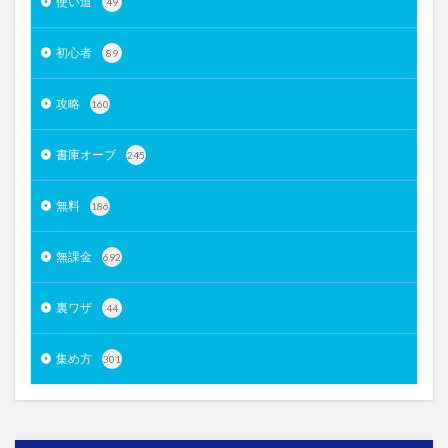
使い道
49
初心者
89
攻略
160
書庫オーブ
245
無料
186
無課金
692
裏ワザ
44
集め方
301