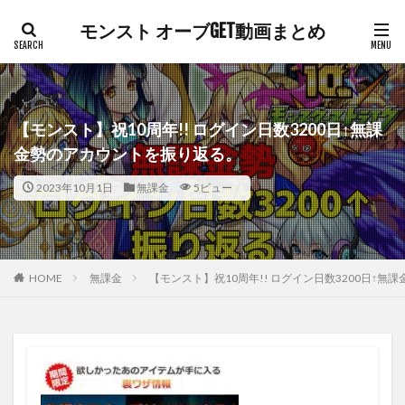
モンスト オーブGET動画まとめ
【モンスト】祝10周年!! ログイン日数3200日↑無課
金勢のアカウントを振り返る。
2023年10月1日
無課金
5ビュー
HOME
無課金
【モンスト】祝10周年!! ログイン日数3200日↑