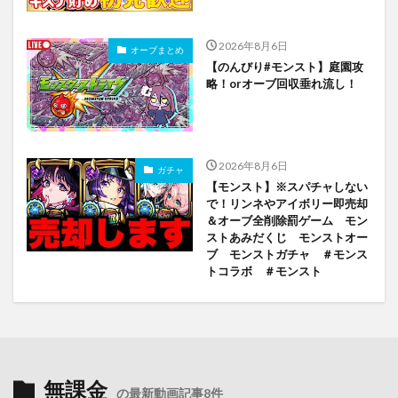
2026年8月6日
オーブまとめ
【のんびり#モンスト】庭園攻
略！orオーブ回収垂れ流し！
2026年8月6日
ガチャ
【モンスト】※スパチャしない
で！リンネやアイボリー即売却
＆オーブ全削除罰ゲーム モン
ストあみだくじ モンストオー
ブ モンストガチャ ＃モンス
トコラボ ＃モンスト
無課金
の最新動画記事8件