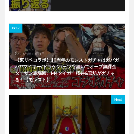
Prev
2023年10月1日
【東リベコラボ】10周年のモンストガチャはガバガ
バ!?マイキー/ドラケン/三ツ谷狙いでオーブ無課金
ターザン馬場園、M4タイガー桜井&宮坊がガチャ
る！【モンスト】
Next