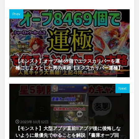
Prev
2023年10月12日
【モンスト】オーブ8469個でエクスカリバーを運
極にしようとした男の末路【エクスカリバー運極】
Next
2023年10月12日
【モンスト】大型アプデ直前‼︎アプデ後に後悔しな
いように最優先でやることを解説 『書庫オーブ回