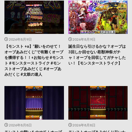
2026年8月9日
2026年8月9日
【モンスト +α】”願いをのせて！
誕生日なら引けるかな？オーブは
オーブあみだくじ”で有難くオーブ
3回しか回せない彩獣神祭ガチ
を獲得する！！+お知らせ #モンス
ャ！オーブを回収してガチャした
ト #モンスターストライク #モン
い！【モンスターストライク】
ストオーブあみだくじ #オーブあ
みだくじ #太鼓の達人
2026年8月8日
2026年8月8日
モンストの願いをのせて！オーブ
モンストオーブあみだくじ引いた