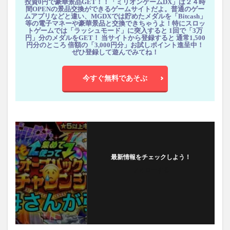
投資0円で豪華景品GET！！「ミリオンゲームDX」は２４時
間OPENの景品交換ができるゲームサイトだよ。普通のゲー
ムアプリなどと違い、MGDXでは貯めたメダルを「Bitcash」
等の電子マネーや豪華景品と交換できちゃうよ！特にスロッ
トゲームでは「ラッシュモード」に突入すると 1回で「3万
円」分のメダルをGET！ 当サイトから登録すると 通常1,500
円分のところ 倍額の「3,000円分」お試しポイント進呈中！
ぜひ登録して遊んでみてね！
今すぐ無料であそぶ
最新情報をチェックしよう！
フォローする