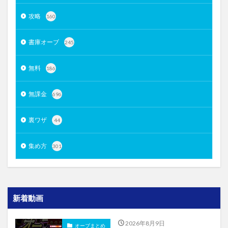
攻略
160
書庫オーブ
245
無料
186
無課金
696
裏ワザ
44
集め方
301
新着動画
2026年8月9日
オーブまとめ