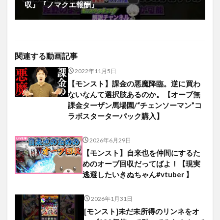
収』『ノマクエ報酬』
関連する動画記事
2022年11月5日
【モンスト】課金の悪魔降臨。逆に買わ
ないなんて選択肢あるのか。【オーブ無
課金ターザン馬場園/“チェンソーマン”コ
ラボスターターパック購入】
2026年6月29日
【モンスト】自来也を仲間にするた
めのオーブ回収だってばよ！【現実
逃避したいきぬちゃん#vtuber 】
2026年1月31日
[モンスト]未だ未所得のリンネをオ