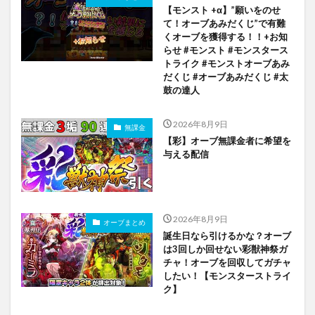
【モンスト +α】”願いをのせ
て！オーブあみだくじ”で有難
くオーブを獲得する！！+お知
らせ #モンスト #モンスタース
トライク #モンストオーブあみ
だくじ #オーブあみだくじ #太
鼓の達人
2026年8月9日
無課金
【彩】オーブ無課金者に希望を
与える配信
2026年8月9日
オーブまとめ
誕生日なら引けるかな？オーブ
は3回しか回せない彩獣神祭ガ
チャ！オーブを回収してガチャ
したい！【モンスターストライ
ク】