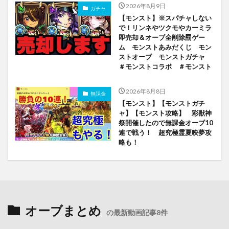
2026年8月9日
ガチャ
【モンスト】※スパチャしない
で！リンネやツクモやカーミラ
即売却＆オーブ全削除罰ゲー
ム モンストあみだくじ モン
ストオーブ モンストガチャ
＃モンストコラボ ＃モンスト
2026年8月8日
無課金
【モンスト】【モンストガチ
ャ】【モンスト攻略】 彩獣神
祭開催したので無課金オーブ10
連で戦う！ 超究極霊夏映夢攻
略も！
オーブまとめ
の最新動画記事8件