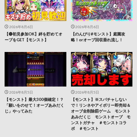
2026年8月6日
2026年8月6日
【🔴初見参加OK】絆を貯めてオ
【のんびり#モンスト】庭園攻
ーブをGET【モンスト】
略！orオーブ回収垂れ流し！
2026年8月5日
2026年8月5日
【モンスト】最大300個確定！？
【モンスト】※スパチャしない
「願いをのせて！オーブあみだく
で！リンネやアイボリー即売却＆
じ」やってみた
オーブ全削除罰ゲーム モンスト
あみだくじ モンストオーブ モ
ンストガチャ ＃モンストコラ
ボ ＃モンスト