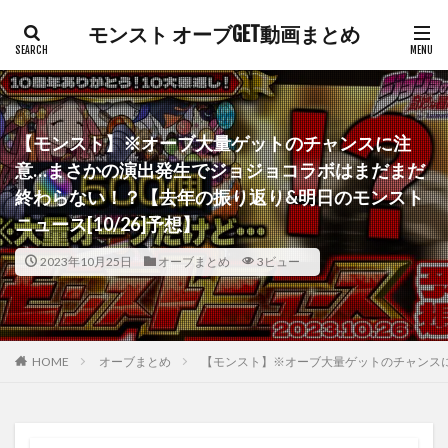
モンスト オーブGET動画まとめ
【モンスト】※オーブ大量ゲットのチャンスに注
意…まさかの演出発生でジョジョコラボはまだまだ
終わらない！？【去年の振り返り&明日のモンスト
ニュース[10/26]予想】
2023年10月25日
オーブまとめ
3ビュー
HOME
オーブまとめ
【モンスト】※オーブ大量ゲットのチャンスに