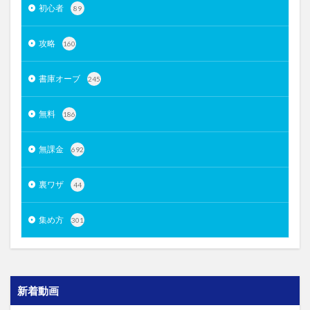
初心者
89
攻略
160
書庫オーブ
245
無料
186
無課金
692
裏ワザ
44
集め方
301
新着動画