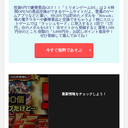
投資0円で豪華景品GET！！「ミリオンゲームDX」は２４時
間OPENの景品交換ができるゲームサイトだよ。普通のゲー
ムアプリなどと違い、MGDXでは貯めたメダルを「Bitcash」
等の電子マネーや豪華景品と交換できちゃうよ！特にスロッ
トゲームでは「ラッシュモード」に突入すると 1回で「3万
円」分のメダルをGET！ 当サイトから登録すると 通常1,500
円分のところ 倍額の「3,000円分」お試しポイント進呈中！
ぜひ登録して遊んでみてね！
今すぐ無料であそぶ
最新情報をチェックしよう！
フォローする