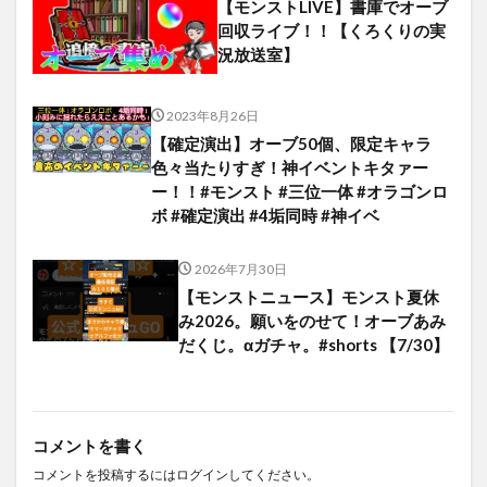
【モンストLIVE】書庫でオーブ
回収ライブ！！【くろくりの実
況放送室】
2023年8月26日
【確定演出】オーブ50個、限定キャラ
色々当たりすぎ！神イベントキタァー
ー！！#モンスト #三位一体 #オラゴンロ
ボ #確定演出 #4垢同時 #神イベ
2026年7月30日
【モンストニュース】モンスト夏休
み2026。願いをのせて！オーブあみ
だくじ。αガチャ。#shorts 【7/30】
コメントを書く
コメントを投稿するには
ログイン
してください。