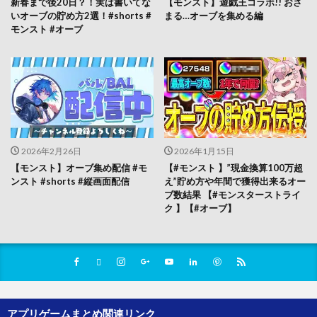
新春まで後20日？！実は書いてな
【モンスト】遊戯王コラボ!! おさ
いオーブの貯め方2選！#shorts #
まる…オーブを集める編
モンスト #オーブ
2026年2月26日
2026年1月15日
【モンスト】オーブ集め配信 #モ
【#モンスト 】”現金換算100万超
ンスト #shorts #縦画面配信
え”貯め方や年間で獲得出来るオー
ブ数結果 【#モンスターストライ
ク 】【#オーブ】
アプリゲームまとめ関連リンク