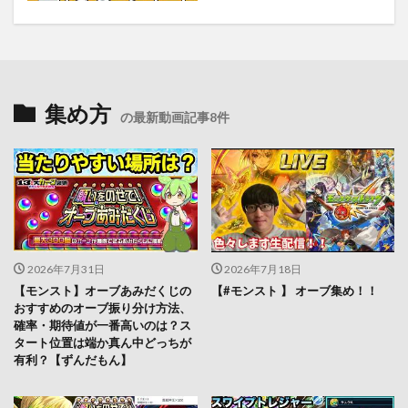
集め方
の最新動画記事8件
2026年7月31日
2026年7月18日
【モンスト】オーブあみだくじの
【#モンスト 】 オーブ集め！！
おすすめのオーブ振り分け方法、
確率・期待値が一番高いのは？ス
タート位置は端か真ん中どっちが
有利？【ずんだもん】