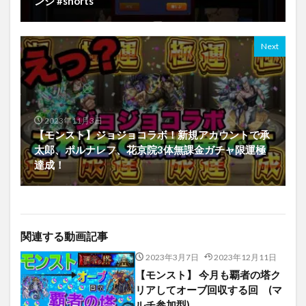
ンジ #shorts
Next
2023年11月3日
【モンスト】ジョジョコラボ！新規アカウントで承
太郎、ポルナレフ、花京院3体無課金ガチャ限運極
達成！
関連する動画記事
2023年3月7日
2023年12月11日
【モンスト】 今月も覇者の塔ク
リアしてオーブ回収する回 (マ
ルチ参加型)