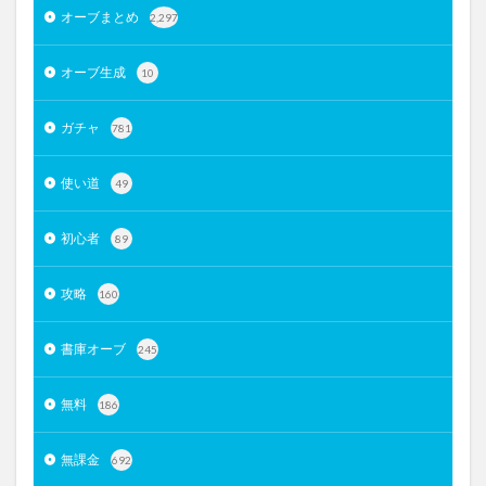
オーブまとめ
2,297
オーブ生成
10
ガチャ
781
使い道
49
初心者
89
攻略
160
書庫オーブ
245
無料
186
無課金
692