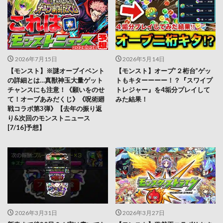
2026年7月15日
2026年5月14日
【モンスト】※謎オーブイベント
【モンスト】オーブ”２桁台”ゲッ
の詳細とは…真獣神玉大量ゲット
トもキターーーー！？『スワイプ
チャンスにも注意！《願いをのせ
トレジャー』を4垢分プレイして
て！オーブあみだくじ》《呪術廻
みた結果！
戦コラボ第3弾》【去年の振り返
り&次回のモンストニュース
[7/16]予想】
2026年3月31日
2026年3月27日