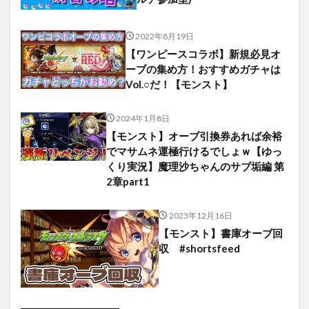
2022年8月19日
【ワンピースコラボ】新規必見オ
ーブの集め方！おすすめガチャは
Vol.○だ！【モンスト】
2024年1月8日
【モンスト】オーブ引換券あれば余裕
でマサムネ運極行けるでしょｗ【ゆっ
くり実況】魔理沙ちゃんのサブ垢編 第
2章part1
2023年12月16日
【モンスト】書庫オーブ回
収 #shortsfeed