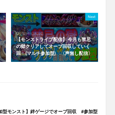
Next
2023年12月22日
【モンストライブ配信】 今月も禁忌
の獄クリアしてオーブ回収していく
回 (マルチ参加型) 〈声無し配信〉
加型モンスト】絆ゲージでオーブ回収 #参加型