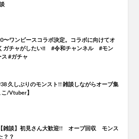
雑談
/20〜ワンピースコラボ決定。コラボに向けてオ
くガチャがしたい‼️ #令和チャンネル #モン
ース #ガチャ
38 久しぶりのモンスト!! 雑談しながらオーブ集
こ/Vtuber】
【雑談】初見さん大歓迎!! オーブ回収 モンス
た？？