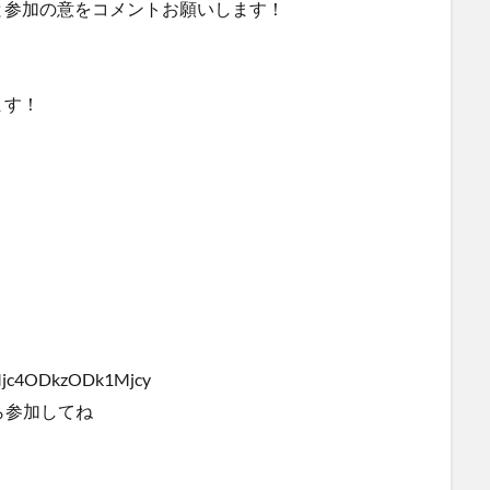
と参加の意をコメントお願いします！
ます！
d=Mjc4ODkzODk1Mjcy
ら参加してね