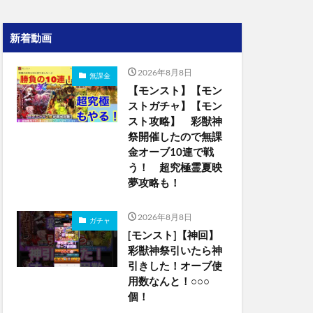
新着動画
2026年8月8日
無課金
【モンスト】【モン
ストガチャ】【モン
スト攻略】 彩獣神
祭開催したので無課
金オーブ10連で戦
う！ 超究極霊夏映
夢攻略も！
2026年8月8日
ガチャ
[モンスト]【神回】
彩獣神祭引いたら神
引きした！オーブ使
用数なんと！○○○
個！