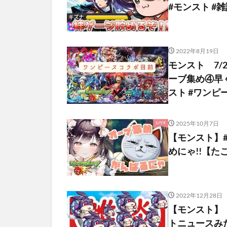
#モンスト #
2022年8月19日
モンスト 7
ーブ集め④早
スト #ワンピ
2025年10月7日
【モンスト】#
めにゃ!!【たこ
2022年12月28日
【モンスト】
トニュースみ