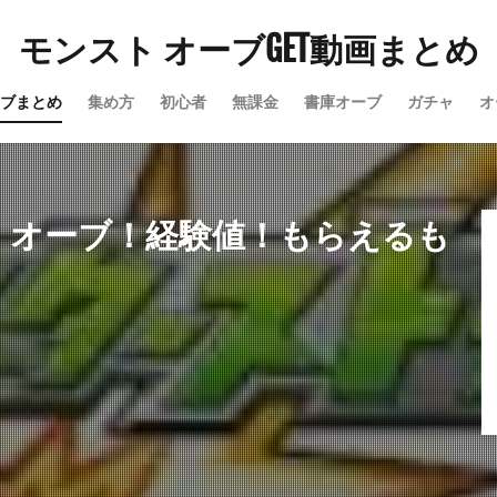
モンスト オーブGET動画まとめ
ブまとめ
集め方
初心者
無課金
書庫オーブ
ガチャ
オ
ク！オーブ！経験値！もらえるも