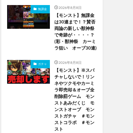
2026年8月8日
無課金
【モンスト】無課金
は30連まで！？賛否
両論の新しい獣神祭
で奇跡が・・・・？
(彩・獣神祭 カーミ
ラ狙い オーブ30連)
2026年8月8日
ガチャ
【モンスト】※スパ
チャしないで！リン
ネやツクモやカーミ
ラ即売却＆オーブ全
削除罰ゲーム モン
ストあみだくじ モ
ンストオーブ モン
ストガチャ ＃モン
ストコラボ ＃モン
スト