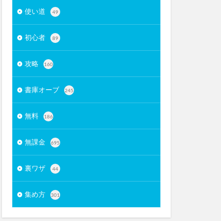
使い道
49
初心者
89
攻略
160
書庫オーブ
245
無料
186
無課金
695
裏ワザ
44
集め方
301