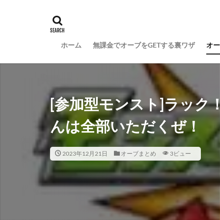
ホーム
無課金でオーブをGETする裏ワザ
オー
[参加型モンスト]ラッ
んは全部いただくぜ！
2023年12月21日
オーブまとめ
3ビュー