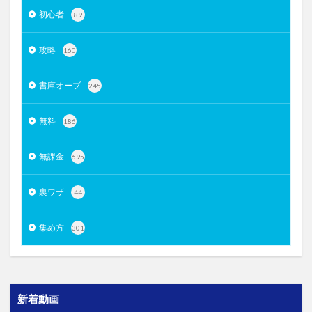
初心者
89
攻略
160
書庫オーブ
245
無料
186
無課金
695
裏ワザ
44
集め方
301
新着動画