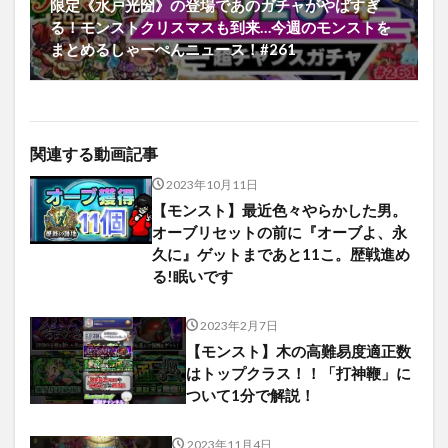
限定《水戸光圀》の登場であのガチャがやばすぎ
る！モンストクリスマスも到来…今週のモンストを
まとめるしゃーぺんニュース！#261
関連する動画記事
2023年10月11日
【モンスト】最近色々やらかした男。
オーブリセットの前に『オーブよ、永
久に』ゲットまであと11こ。歴戦進め
る!眠いです
2023年2月7日
【モンスト】木の高難易度適正数
はトップクラス！！「打神鞭」に
ついて1分で解説！
2023年11月4日