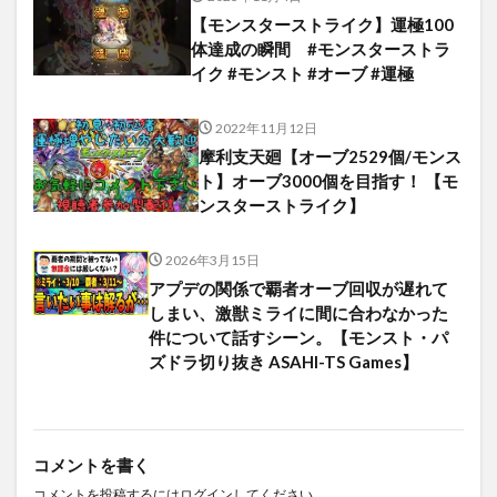
【モンスターストライク】運極100
体達成の瞬間 #モンスターストラ
イク #モンスト #オーブ #運極
2022年11月12日
摩利支天廻【オーブ2529個/モンス
ト】オーブ3000個を目指す！ 【モ
ンスターストライク】
2026年3月15日
アプデの関係で覇者オーブ回収が遅れて
しまい、激獣ミライに間に合わなかった
件について話すシーン。【モンスト・パ
ズドラ切り抜き ASAHI-TS Games】
コメントを書く
コメントを投稿するには
ログイン
してください。