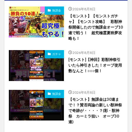
2026年8月8日
無課金
【モンスト】【モンストガチ
ャ】【モンスト攻略】 彩獣神
祭開催したので無課金オーブ10
連で戦う！ 超究極霊夏映夢攻
略も！
2026年8月8日
ガチャ
[モンスト]【神回】彩獣神祭引
いたら神引きした！オーブ使用
数なんと！○○○個！
2026年8月8日
無課金
【モンスト】無課金は30連ま
で！？賛否両論の新しい獣神祭
で奇跡が・・・・？(彩・獣神
祭 カーミラ狙い オーブ30
連)