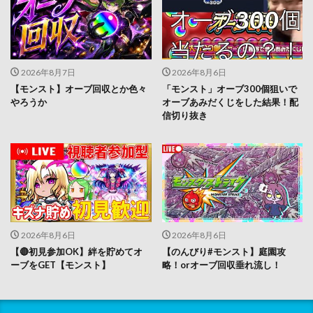
2026年8月7日
2026年8月6日
【モンスト】オーブ回収とか色々
「モンスト」オーブ300個狙いで
やろうか
オーブあみだくじをした結果！配
信切り抜き
2026年8月6日
2026年8月6日
【🔴初見参加OK】絆を貯めてオ
【のんびり#モンスト】庭園攻
ーブをGET【モンスト】
略！orオーブ回収垂れ流し！