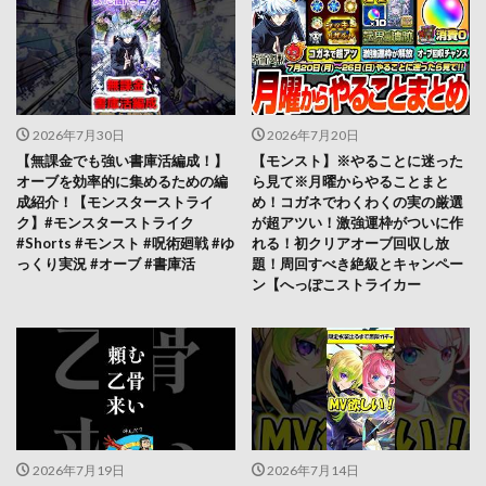
2026年7月30日
2026年7月20日
【無課金でも強い書庫活編成！】
【モンスト】※やることに迷った
オーブを効率的に集めるための編
ら見て※月曜からやることまと
成紹介！【モンスターストライ
め！コガネでわくわくの実の厳選
ク】#モンスターストライク
が超アツい！激強運枠がついに作
#Shorts #モンスト #呪術廻戦 #ゆ
れる！初クリアオーブ回収し放
っくり実況 #オーブ #書庫活
題！周回すべき絶級とキャンペー
ン【へっぽこストライカー
2026年7月19日
2026年7月14日