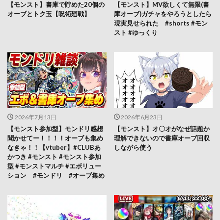
【モンスト】書庫で貯めた20個の
【モンスト】MV欲しくて無限(書
オーブとトク玉【呪術廻戦】
庫オーブ)ガチャをやろうとしたら
現実見せられた #shorts #モン
スト #ゆっくり
2026年7月13日
2026年6月23日
【モンスト参加型】モンドリ感想
【モンスト】オ〇オがなぜ話題か
聞かせてー！！！！オーブも集め
理解できないので書庫オーブ回収
なきゃ！！【vtuber】#CLUBあ
しながら使う
かつき #モンスト #モンスト参加
型 #モンストマルチ #エボリュー
ション #モンドリ #オーブ集め