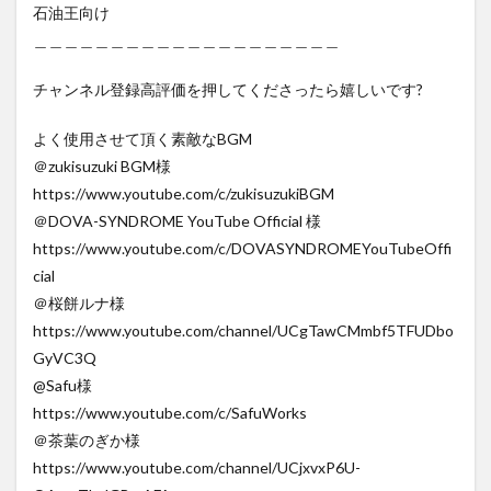
石油王向け
＿＿＿＿＿＿＿＿＿＿＿＿＿＿＿＿＿＿＿＿
チャンネル登録高評価を押してくださったら嬉しいです?
よく使用させて頂く素敵なBGM
＠zukisuzuki BGM様
https://www.youtube.com/c/zukisuzukiBGM
＠DOVA-SYNDROME YouTube Official 様
https://www.youtube.com/c/DOVASYNDROMEYouTubeOffi
cial
＠桜餅ルナ様
https://www.youtube.com/channel/UCgTawCMmbf5TFUDbo
GyVC3Q
@Safu様
https://www.youtube.com/c/SafuWorks
＠茶葉のぎか様
https://www.youtube.com/channel/UCjxvxP6U-