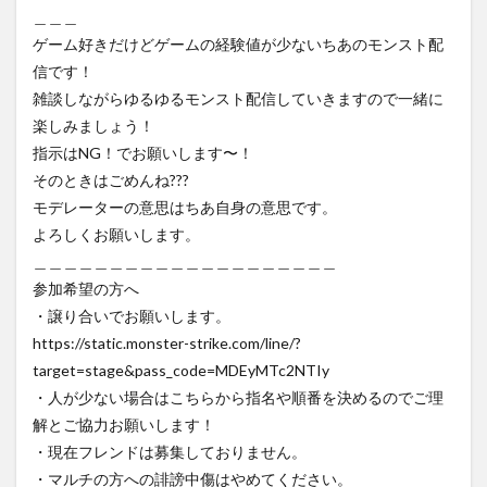
＿＿＿
ゲーム好きだけどゲームの経験値が少ないちあのモンスト配
信です！
雑談しながらゆるゆるモンスト配信していきますので一緒に
楽しみましょう！
指示はNG！でお願いします〜！
そのときはごめんね???
モデレーターの意思はちあ自身の意思です。
よろしくお願いします。
＿＿＿＿＿＿＿＿＿＿＿＿＿＿＿＿＿＿＿＿
参加希望の方へ
・譲り合いでお願いします。
https://static.monster-strike.com/line/?
target=stage&pass_code=MDEyMTc2NTIy
・人が少ない場合はこちらから指名や順番を決めるのでご理
解とご協力お願いします！
・現在フレンドは募集しておりません。
・マルチの方への誹謗中傷はやめてください。