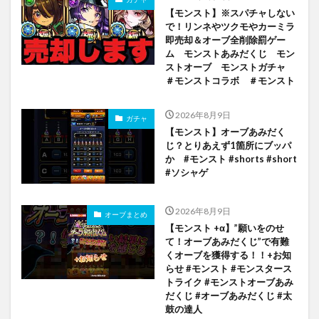
【モンスト】※スパチャしない
で！リンネやツクモやカーミラ
即売却＆オーブ全削除罰ゲー
ム モンストあみだくじ モン
ストオーブ モンストガチャ
＃モンストコラボ ＃モンスト
2026年8月9日
ガチャ
【モンスト】オーブあみだく
じ？とりあえず1箇所にブッパ
か #モンスト #shorts #short
#ソシャゲ
2026年8月9日
オーブまとめ
【モンスト +α】”願いをのせ
て！オーブあみだくじ”で有難
くオーブを獲得する！！+お知
らせ #モンスト #モンスタース
トライク #モンストオーブあみ
だくじ #オーブあみだくじ #太
鼓の達人