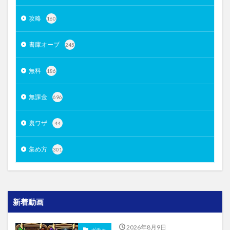
攻略
160
書庫オーブ
245
無料
186
無課金
696
裏ワザ
44
集め方
301
新着動画
2026年8月9日
ガチャ