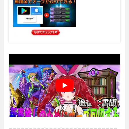
＿＿＿＿＿＿＿＿＿＿＿＿＿＿＿＿＿＿＿＿＿＿＿＿＿＿＿