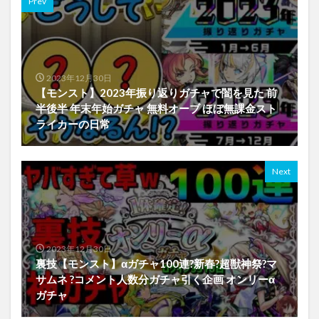
Prev
2023年12月30日
【モンスト】2023年振り返りガチャで闇を見た 前
半後半 年末年始ガチャ 無料オーブ ほぼ無課金スト
ライカーの日常
Next
2023年12月30日
裏技【モンスト】αガチャ100連?新春?超獣神祭?マ
サムネ ?コメント人数分ガチャ引く企画 オンリーα
ガチャ