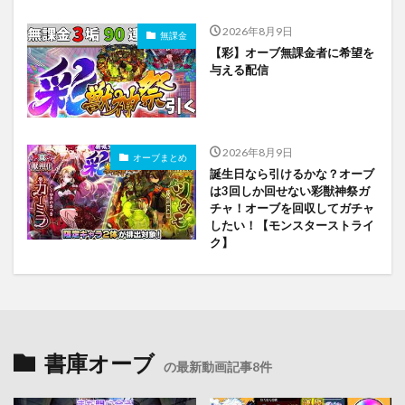
2026年8月9日
無課金
【彩】オーブ無課金者に希望を
与える配信
2026年8月9日
オーブまとめ
誕生日なら引けるかな？オーブ
は3回しか回せない彩獣神祭ガ
チャ！オーブを回収してガチャ
したい！【モンスターストライ
ク】
書庫オーブ
の最新動画記事8件