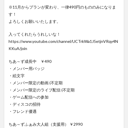
※11月からプランが変わり、一律490円のもののみになりま
す！
よろしくお願いいたします。
入ってくれたらうれしいな！
https://www.youtube.com/channel/UCTrkWa1J5etjnVRqy4N
KKuA/join
ちあ～ず成長中 ￥490
・メンバー用バッジ
・絵文字
・メンバー限定の動画 (不定期
・メンバー限定のライブ配信 (不定期
・ゲーム配信への参加
・ディスコの招待
・フレンド優遇
ちあ～ずふぁみ大人組（支援用） ￥2990