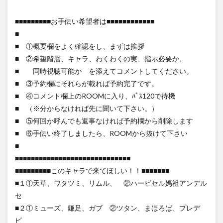
■■■■■■■■■お手伝い希望者は■■■■■■■■■■■■
■
■ ①概要欄をよく確認をし、まずは挨拶
■ ②希望階層、キャラ、わくわくの実、指示必要か、
■ 同時視聴可能か を添えてコメントしてください。
■ ③予約欄にそれらが載れば予約完了です。
■ ④コメント欄上のROOMに入り、ﾊﾟｽ120で待機
■ （※分からなければ先に聞いて下さい。）
■ ⑤何回か呼んでも返事なければ予約欄から削除します
■ ⑥手伝い終了しましたら、ROOMから抜けて下さい
■
■■■■■■■■■■■■■■■■■■■■■■■■■■■■■
■■■■■■■■■このキャラで来てほしい！！■■■■■■■
■１①天草、ワタツミ、リムル、 ②ハービセル媽祖アンデル
セ
■２①ミューズ、鎌足、ガブ ②ツタン、まほろば、プレデ
ビ