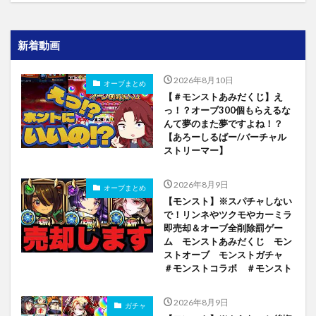
新着動画
2026年8月10日
オーブまとめ
【＃モンストあみだくじ】え
っ！？オーブ300個もらえるな
んて夢のまた夢ですよね！？
【あろーしるばー/バーチャル
ストリーマー】
2026年8月9日
オーブまとめ
【モンスト】※スパチャしない
で！リンネやツクモやカーミラ
即売却＆オーブ全削除罰ゲー
ム モンストあみだくじ モン
ストオーブ モンストガチャ
＃モンストコラボ ＃モンスト
2026年8月9日
ガチャ