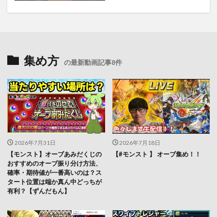
集め方
の最新動画記事8件
2026年7月31日
2026年7月18日
【モンスト】オーブあみだくじの
【#モンスト 】 オーブ集め！！
おすすめのオーブ振り分け方法、
確率・期待値が一番高いのは？ス
タート位置は端か真ん中どっちが
有利？【ずんだもん】