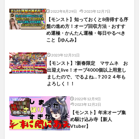
2022年8月29日
2023年12月7日
【モンスト】知っておくと8倍得する序
盤の進め方！オーブ回収方法・おすす
め運極・かんたん運極・毎日やるべき
こと【ゆんみ】
2023年12月31日
【モンスト】?新春限定 マサムネ お
出迎えlive！オーブ4000個以上用意し
ましたので、でるよね…？20２４年も
よろしく！！
2022年12月9日
2023年12月2日
【モンスト】年末オーブ集
め駆け込み寺【新人
Vtuber】