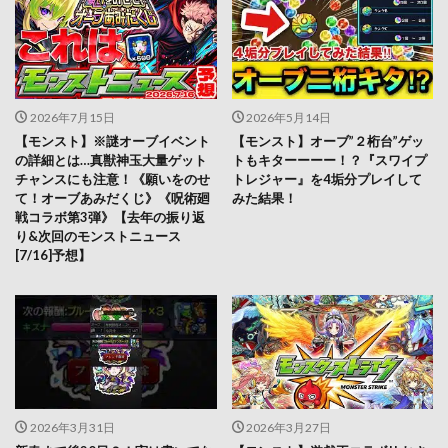
2026年7月15日
2026年5月14日
【モンスト】※謎オーブイベント
【モンスト】オーブ”２桁台”ゲッ
の詳細とは…真獣神玉大量ゲット
トもキターーーー！？『スワイプ
チャンスにも注意！《願いをのせ
トレジャー』を4垢分プレイして
て！オーブあみだくじ》《呪術廻
みた結果！
戦コラボ第3弾》【去年の振り返
り&次回のモンストニュース
[7/16]予想】
2026年3月31日
2026年3月27日