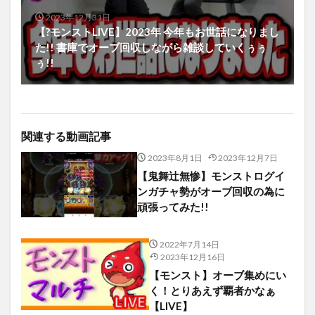
2023年12月31日
【?モンストLIVE】2023年 今年もお世話になりまし
た!! 書庫でオーブ回収しながら雑談していくぅぅ
ぅ!!
関連する動画記事
2023年8月1日
2023年12月7日
【鬼舞辻無惨】モンストログイ
ンガチャ勢がオーブ回収の為に
頑張ってみた!!
2022年7月14日
2023年12月16日
【モンスト】オーブ集めにい
く！とりあえず覇者かなぁ
【LIVE】