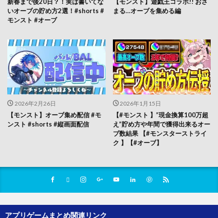
新春まで後20日？！実は書いてな
【モンスト】遊戯王コラボ!! おさ
いオーブの貯め方2選！#shorts #
まる…オーブを集める編
モンスト #オーブ
2026年2月26日
2026年1月15日
【モンスト】オーブ集め配信 #モ
【#モンスト 】”現金換算100万超
ンスト #shorts #縦画面配信
え”貯め方や年間で獲得出来るオー
ブ数結果 【#モンスターストライ
ク 】【#オーブ】
アプリゲームまとめ関連リンク