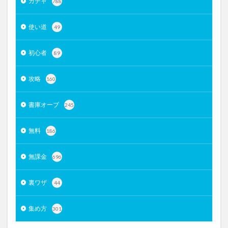
ガチャ
788
使い道
49
初心者
89
攻略
160
書庫オーブ
245
無料
186
無課金
696
裏ワザ
44
集め方
301