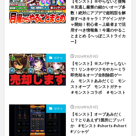
【モンスト】※やらないと後悔
※見逃し厳禁の細かいオーブ多
数！絶対にアプデで超戦型を解
放すべきキャラ！アゲインガチ
ャ開始！初心者～上級者まで活
用すべき情報集！今週のやるこ
とまとめ【へっぽこストライカ
ー】
2026年8月9日
ガチャ
【モンスト】※スパチャしない
で！リンネやツクモやカーミラ
即売却＆オーブ全削除罰ゲー
ム モンストあみだくじ モン
ストオーブ モンストガチャ
＃モンストコラボ ＃モンスト
2026年8月9日
ガチャ
【モンスト】オーブあみだく
じ？とりあえず1箇所にブッパ
か #モンスト #shorts #short
#ソシャゲ