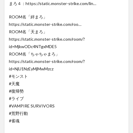
まろ４：https://static.monster-strike.com/lin…
ROOM名「絆まろ」
https://static.monster-strike.com/roo…
ROOM名「天まろ」
https://static.monster-strike.com/room/?
id=MjkwODc4NTgxMDE5
ROOM名「ちゃちゃまろ」
https://static.monster-strike.com/room/?
id=NjU1NzEyMjMwMzcz
#モンスト
#天魔
#復帰勢
#ライブ
#VAMPIRE SURVIVORS
#荒野行動
#雀魂