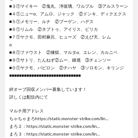
■３①マイキー ②鬼丸、浄玻璃、ワルプル ③アルスラーン
■４①ニューα、アムロ、ジャック ②ドンキ、ディクエクス
■５①メモリー、ルナ ②ブーゲン、ハデス
■６①リムル ②ネプトゥ、アイリス、ピリカ
■７①ヤクモ、田村麻呂、ヒューズ ②えび天、レム
α
■８①ファウスト ②煉獄、マルタα、エレン、カルニベ
■９①サトリ、たんねず②ムー、鍾馗 ③チェンソー
■０①ヤクモ、バビロン ②チハヤ ③ソロモン、キリンジ
■■■■■■■■■■■■■■■■■■■■■■■■■■■■■
絆オーブ回収メンバー募集しています！
詳しくは配信内にて
マルチ用アドレス
ちゃちゃまろhttps://static.monster-strike.com/lin…
まろ２：https://static.monster-strike.com/lin…
まろ３：https://static.monster-strike.com/lin…