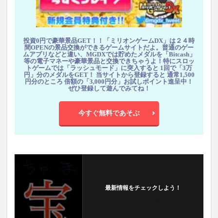
投資0円で豪華景品GET！！「ミリオンゲームDX」は２４時
間OPENの景品交換ができるゲームサイトだよ。普通のゲー
ムアプリなどと違い、MGDXでは貯めたメダルを「Bitcash」
等の電子マネーや豪華景品と交換できちゃうよ！特にスロッ
トゲームでは「ラッシュモード」に突入すると 1回で「3万
円」分のメダルをGET！ 当サイトから登録すると 通常1,500
円分のところ 倍額の「3,000円分」お試しポイント進呈中！
ぜひ登録して遊んでみてね！
今すぐ無料であそぶ
最新情報をチェックしよう！
フォローする