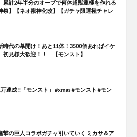
】累計2年半分のオーブで何体超獣運極を作れる
神祭】【ネオ獣神化改】【ガチャ限運極チャレ
時代の幕開け！あと11体！3500個あればイケ
 初見様大歓迎！！ 【モンスト】
達成!!「モンスト」 #xmas #モンスト #モン
進撃の巨人コラボガチャ引いていく ミカサ＆ア