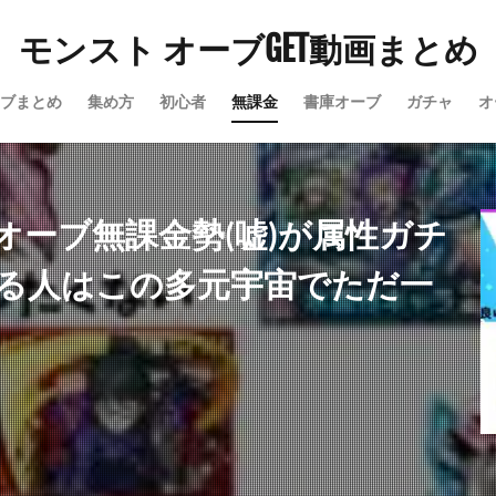
モンスト オーブGET動画まとめ
ブまとめ
集め方
初心者
無課金
書庫オーブ
ガチャ
オ
オーブ無課金勢(嘘)が属性ガチ
いる人はこの多元宇宙でただ一