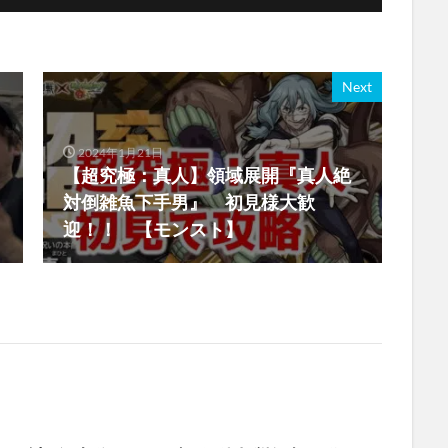
Next
2024年1月21日
【超究極：真人】領域展開『真人絶
対倒雑魚下手男』 初見様大歓
迎！！ 【モンスト】