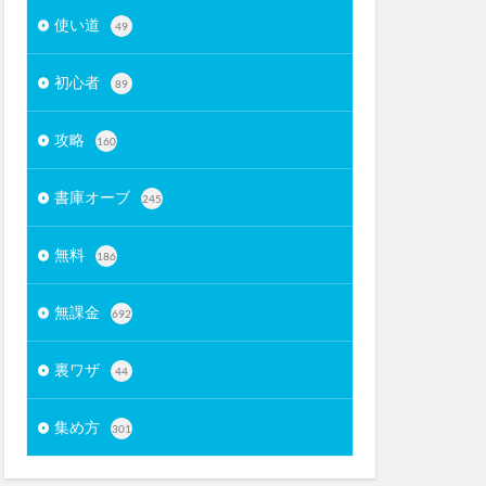
使い道
49
初心者
89
攻略
160
書庫オーブ
245
無料
186
無課金
692
裏ワザ
44
集め方
301