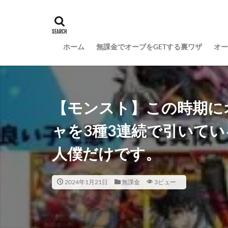
ホーム
無課金でオーブをGETする裏ワザ
オー
【モンスト】この時期に
ャを3種3連続で引いて
人僕だけです。
2024年1月21日
無課金
3ビュー