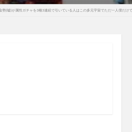
金勢(嘘)が属性ガチャを3種3連続で引いている人はこの多元宇宙でただ一人僕だけ