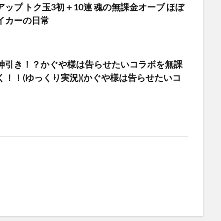
ップ トク玉3初＋10連 魂の無課金オーブ ほぼ
イカーの日常
神引き！？かぐや様は告らせたいコラボを無課
く！！(ゆっくり実況)(かぐや様は告らせたいコ