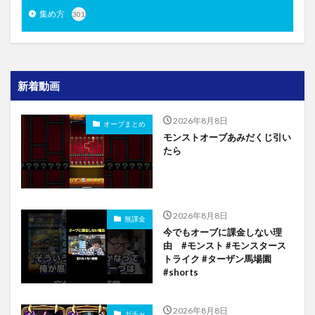
集め方
301
新着動画
2026年8月8日
オーブまとめ
モンストオーブあみだくじ引い
たら
2026年8月8日
無課金
今でもオーブに課金しない理
由 #モンスト #モンスタース
トライク #ターザン馬場園
#shorts
2026年8月8日
ガチャ