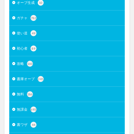
オーブ生成
10
ガチャ
782
使い道
49
初心者
89
攻略
160
書庫オーブ
245
無料
186
無課金
693
裏ワザ
44