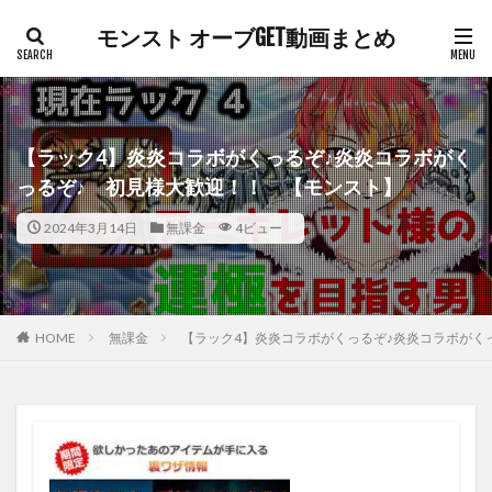
モンスト オーブGET動画まとめ
【ラック4】炎炎コラボがくっるぞ♪炎炎コラボがく
っるぞ♪ 初見様大歓迎！！ 【モンスト】
2024年3月14日
無課金
4ビュー
HOME
無課金
【ラック4】炎炎コラボがくっるぞ♪炎炎コラボがく