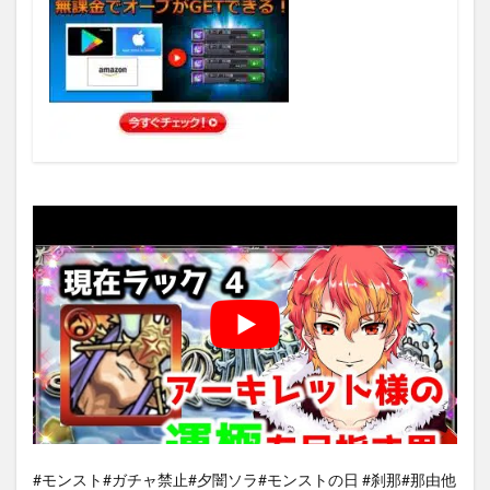
#モンスト#ガチャ禁止#夕闇ソラ#モンストの日 #刹那#那由他