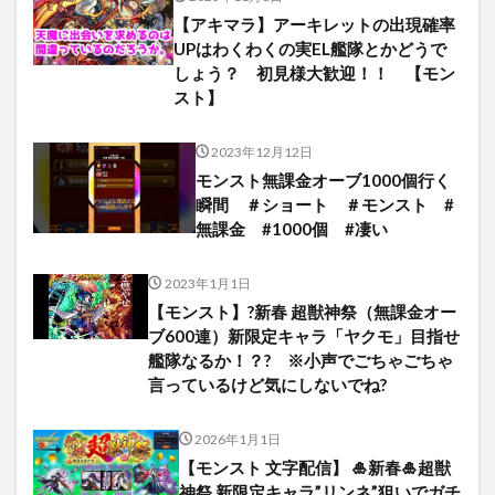
【アキマラ】アーキレットの出現確率
UPはわくわくの実EL艦隊とかどうで
しょう？ 初見様大歓迎！！ 【モン
スト】
2023年12月12日
モンスト無課金オーブ1000個行く
瞬間 ＃ショート ＃モンスト #
無課金 #1000個 #凄い
2023年1月1日
【モンスト】?新春 超獣神祭（無課金オー
ブ600連）新限定キャラ「ヤクモ」目指せ
艦隊なるか！？? ※小声でごちゃごちゃ
言っているけど気にしないでね?
2026年1月1日
【モンスト 文字配信】 🎍新春🎍超獣
神祭 新限定キャラ”リンネ”狙いでガチ