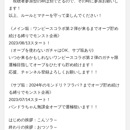
視聴者参加型の枠は別でとるので、その時に参加お願いし
ます！
以上、ルールとマナーを守って楽しんでください！
《メイン垢：ワンピースコラボ第２弾が来るまでオーブ貯め
続ける縛りでモンスト企画》
2023/08/13スタート！
（オーブを使わないガチャはOK、サブ垢あり)
いつか来るかもしれないワンピースコラボ第２弾のガチャ限
運極目指してオーブをひたすら貯め続けます！
応援、チャンネル登録よろしくお願いします！！
《サブ垢：2024年のモンドリ？フラパ？までオーブ貯め続け
る縛りでモンスト企画》
2023/07/14スタート！
パンドラちゃん無課金オーブで運極狙います！！
はじめの挨拶：こんソラ～
終わりの挨拶：おつソラ～