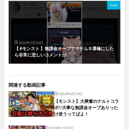
Next
2024年3月14日
【 #モンスト 】無課金オーブでマサムネ運極にした
ら非常に悲しいコメントが…
関連する動画記事
2026年6月14日
【モンスト】大興奮のナルトコラ
ボ!!大事な無課金オーブありった
け使うってばよ！
2023年11月8日