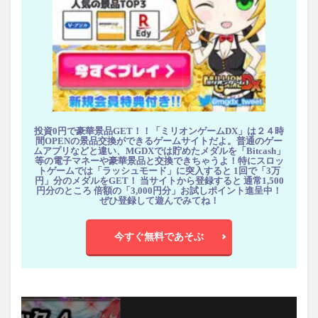
投資0円で豪華景品GET！！「ミリオンゲームDX」は２４時
間OPENの景品交換ができるゲームサイトだよ。普通のゲー
ムアプリなどと違い、MGDXでは貯めたメダルを「Bitcash」
等の電子マネーや豪華景品と交換できちゃうよ！特にスロッ
トゲームでは「ラッシュモード」に突入すると 1回で「3万
円」分のメダルをGET！ 当サイトから登録すると 通常1,500
円分のところ 倍額の「3,000円分」お試しポイント進呈中！
ぜひ登録して遊んでみてね！
今すぐ無料であそぶ