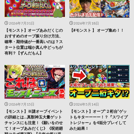
2026年7月31日
2026年7月18日
【モンスト】オーブあみだくじの
【#モンスト 】 オーブ集め！！
おすすめのオーブ振り分け方法、
確率・期待値が一番高いのは？ス
タート位置は端か真ん中どっちが
有利？【ずんだもん】
2026年7月15日
2026年5月14日
【モンスト】※謎オーブイベント
【モンスト】オーブ”２桁台”ゲッ
の詳細とは…真獣神玉大量ゲット
トもキターーーー！？『スワイプ
チャンスにも注意！《願いをのせ
トレジャー』を4垢分プレイして
て！オーブあみだくじ》《呪術廻
みた結果！