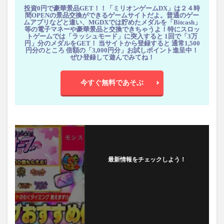
投資0円で豪華景品GET！！「ミリオンゲームDX」は２４時
間OPENの景品交換ができるゲームサイトだよ。普通のゲー
ムアプリなどと違い、MGDXでは貯めたメダルを「Bitcash」
等の電子マネーや豪華景品と交換できちゃうよ！特にスロッ
トゲームでは「ラッシュモード」に突入すると 1回で「3万
円」分のメダルをGET！ 当サイトから登録すると 通常1,500
円分のところ 倍額の「3,000円分」お試しポイント進呈中！
ぜひ登録して遊んでみてね！
今すぐ無料であそぶ
最新情報をチェックしよう！
フォローする