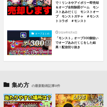
で！リンネやアイボリー即売却
＆オーブ全削除罰ゲーム モン
ストあみだくじ モンストオー
ブ モンストガチャ ＃モンス
トコラボ ＃モンスト
2026年8月6日
オーブまとめ
「モンスト」オーブ300個狙い
でオーブあみだくじをした結
果！配信切り抜き
集め方
の最新動画記事8件