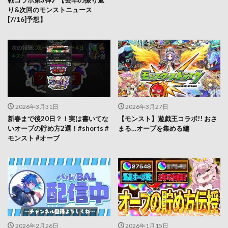
戦コラボ第3弾》【去年の振り返
り&次回のモンストニュース
[7/16]予想】
2026年3月31日
2026年3月27日
新春まで後20日？！実は書いてな
【モンスト】遊戯王コラボ!! おさ
いオーブの貯め方2選！#shorts #
まる…オーブを集める編
モンスト #オーブ
2026年2月26日
2026年1月15日