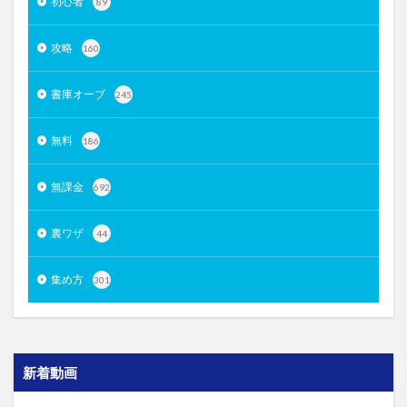
初心者
89
攻略
160
書庫オーブ
245
無料
186
無課金
692
裏ワザ
44
集め方
301
新着動画