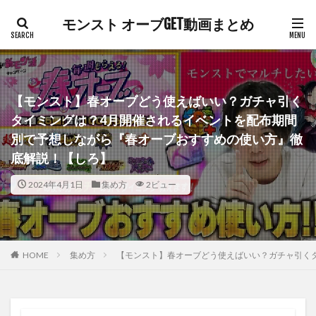
モンスト オーブGET動画まとめ
【モンスト】春オーブどう使えばいい？ガチャ引く
タイミングは？4月開催されるイベントを配布期間
別で予想しながら『春オーブおすすめの使い方』徹
底解説！【しろ】
2024年4月1日
集め方
2ビュー
HOME
集め方
【モンスト】春オーブどう使えばいい？ガチャ引く