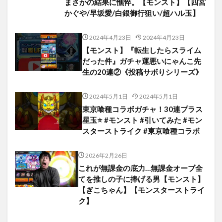
まさかの結果に憔悴。【モンスト】【四宮
かぐや/早坂愛/白銀御行狙い/超ハル玉】
2024年4月23日
2024年4月23日
【モンスト】『転生したらスライム
だった件』ガチャ運悪いにゃんこ先
生の20連②《投稿サボりシリーズ》
2024年5月1日
2024年5月1日
東京喰種コラボガチャ！30連プラス
星玉⭐️ #モンスト #引いてみた #モン
スターストライク #東京喰種コラボ
2026年2月26日
これが無課金の底力…無課金オーブ全
てを推しの子に捧げる男【モンスト】
【ぎこちゃん】【モンスターストライ
ク】