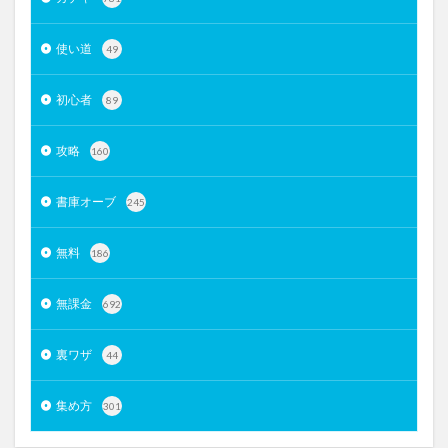
使い道
49
初心者
89
攻略
160
書庫オーブ
245
無料
186
無課金
692
裏ワザ
44
集め方
301