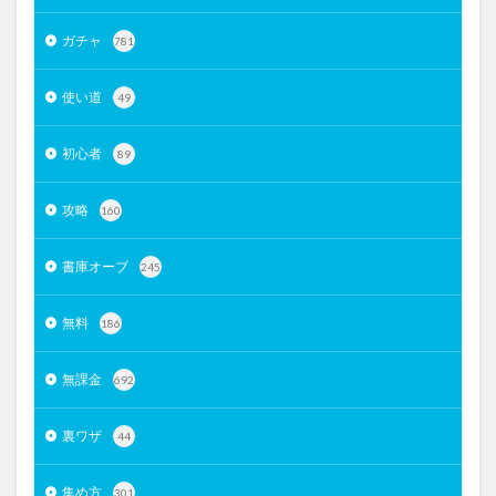
ガチャ
781
使い道
49
初心者
89
攻略
160
書庫オーブ
245
無料
186
無課金
692
裏ワザ
44
集め方
301