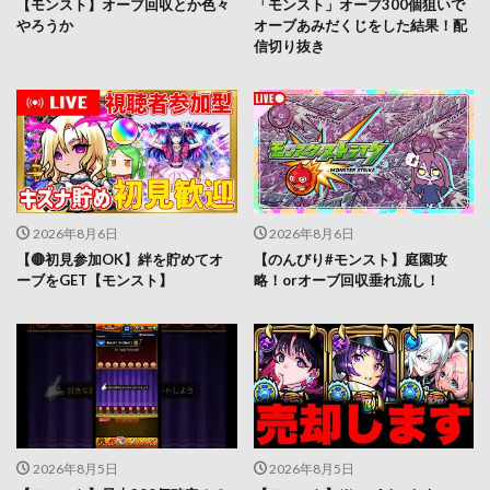
【モンスト】オーブ回収とか色々
「モンスト」オーブ300個狙いで
やろうか
オーブあみだくじをした結果！配
信切り抜き
2026年8月6日
2026年8月6日
【🔴初見参加OK】絆を貯めてオ
【のんびり#モンスト】庭園攻
ーブをGET【モンスト】
略！orオーブ回収垂れ流し！
2026年8月5日
2026年8月5日