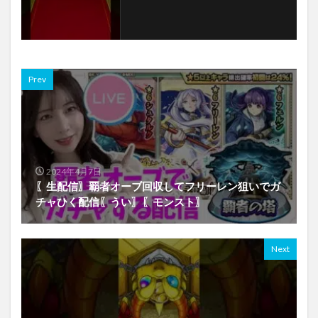
Prev
2024年4月7日
〖生配信〗覇者オーブ回収してフリーレン狙いでガ
チャひく配信〖うい〗〖モンスト〗
Next