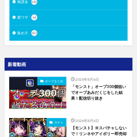
無課金
692
裏ワザ
44
集め方
301
新着動画
2026年8月6日
オーブまとめ
「モンスト」オーブ300個狙い
でオーブあみだくじをした結
果！配信切り抜き
2026年8月6日
ガチャ
【モンスト】※スパチャしない
で！リンネやアイボリー即売却