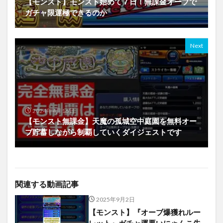
【モンスト】モンスト始めて７日！無課金オーブで
ガチャ限運極できるのか
Next
2024年4月16日
【モンスト無課金】天魔の孤城空中庭園を無料オー
ブ貯蓄しながら制覇していくダイジェストです
関連する動画記事
2025年9月2日
【モンスト】『オーブ爆獲れルー
レット』ガチャ運悪いにゃんこ先