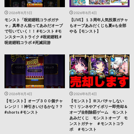
2026年8月5日
2026年8月4日
モンスト「呪術廻戦コラボガチ
【LIVE】１３周年人気投票ガチャ
ャ」真希さん狙ってあみだオーブ
もオーブあみだくじも夏αも全部
で引いていく！！ #モンスト #モ
やる【モンスト】
ンスターストライク #呪術廻戦 #
呪術廻戦コラボ #死滅回游
2026年8月4日
2026年8月4日
【モンスト】オーブ３００個チャ
【モンスト】※スパチャしない
レンジ！！神引きいけるかな？？
で！リンネやアイボリー即売却＆
#shorts #モンスト
オーブ全削除罰ゲーム モンスト
あみだくじ モンストオーブ モ
ンストガチャ ＃モンストコラ
ボ ＃モンスト