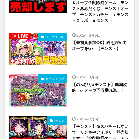
＆オーブ全削除罰ゲーム モン
ストあみだくじ モンストオー
ブ モンストガチャ ＃モンス
トコラボ ＃モンスト
2026年8月6日
オーブまとめ
【🔴初見参加OK】絆を貯めて
オーブをGET【モンスト】
2026年8月6日
オーブまとめ
【のんびり#モンスト】庭園攻
略！orオーブ回収垂れ流し！
2026年8月6日
ガチャ
【モンスト】※スパチャしない
で！リンネやアイボリー即売却
＆オーブ全削除罰ゲーム モン