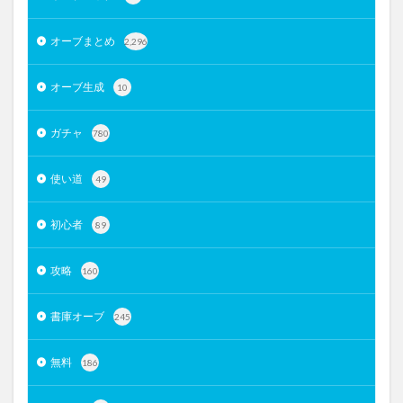
オーブまとめ
2,296
オーブ生成
10
ガチャ
780
使い道
49
初心者
89
攻略
160
書庫オーブ
245
無料
186