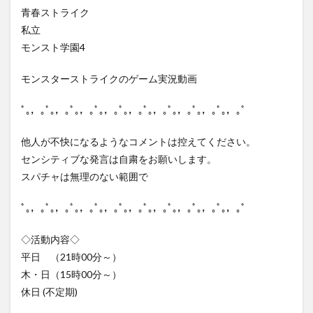
青春ストライク
私立
モンスト学園4
モンスターストライクのゲーム実況動画
ﾟ｡，｡ﾟ｡，｡ﾟ｡，｡ﾟ｡，｡ﾟ｡，｡ﾟ｡，｡ﾟ｡，｡ﾟ｡，｡ﾟ｡，｡ﾟ
他人が不快になるようなコメントは控えてください。
センシティブな発言は自粛をお願いします。
スパチャは無理のない範囲で
ﾟ｡，｡ﾟ｡，｡ﾟ｡，｡ﾟ｡，｡ﾟ｡，｡ﾟ｡，｡ﾟ｡，｡ﾟ｡，｡ﾟ｡，｡ﾟ
◇活動内容◇
平日 （21時00分～）
木・日（15時00分～）
休日 (不定期)