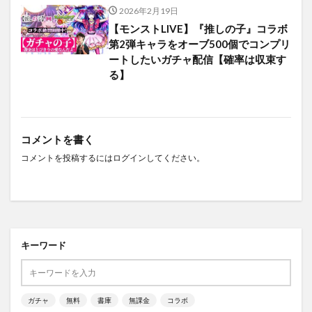
2026年2月19日
【モンストLIVE】『推しの子』コラボ
第2弾キャラをオーブ500個でコンプリ
ートしたいガチャ配信【確率は収束す
る】
コメントを書く
コメントを投稿するには
ログイン
してください。
キーワード
ガチャ
無料
書庫
無課金
コラボ