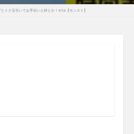
とトク玉引いてお手伝いと絆とか！4/16【モンスト】