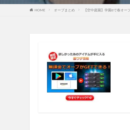
HOME
オーブまとめ
【空中庭園】学園αで春オーブ