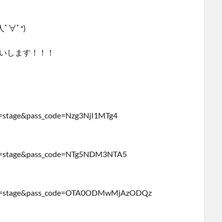
∀ﾟ*)
お願いします！！！
rget=stage&pass_code=Nzg3NjI1MTg4
arget=stage&pass_code=NTg5NDM3NTA5
target=stage&pass_code=OTA0ODMwMjAzODQz