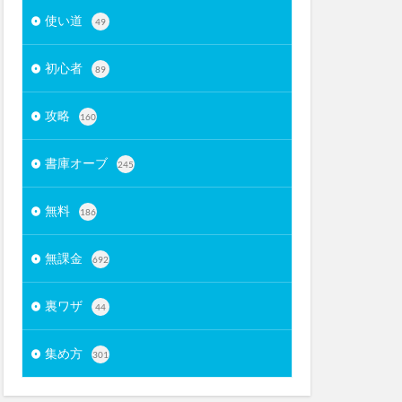
使い道
49
初心者
89
攻略
160
書庫オーブ
245
無料
186
無課金
692
裏ワザ
44
集め方
301