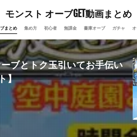
モンスト オーブGET動画まとめ
ブまとめ
集め方
初心者
無課金
書庫オーブ
ガチャ
オ
オーブとトク玉引いてお手伝い
スト】