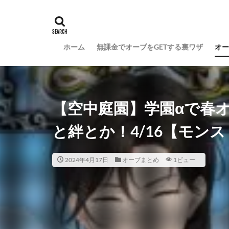
ホーム
無課金でオーブをGETする裏ワザ
オー
【空中庭園】学園αで春
と絆とか！4/16【モン
2024年4月17日
オーブまとめ
1ビュー