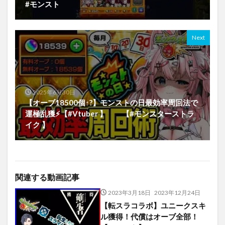
#モンスト
Next
2025年6月30日
【オーブ18500個↑?】モンストの日最効率周回法で
運極乱獲⚡【#Vtuber 】 【#モンスターストラ
イク 】
関連する動画記事
2023年3月18日
2023年12月24日
【転スラコラボ】ユニークスキ
ル獲得！代償はオーブ全部！