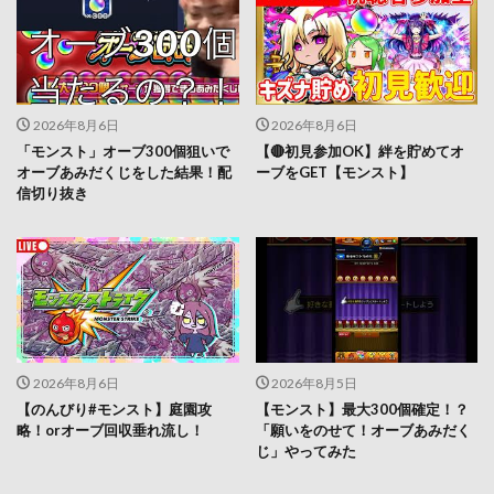
2026年8月6日
2026年8月6日
「モンスト」オーブ300個狙いで
【🔴初見参加OK】絆を貯めてオ
オーブあみだくじをした結果！配
ーブをGET【モンスト】
信切り抜き
2026年8月6日
2026年8月5日
【のんびり#モンスト】庭園攻
【モンスト】最大300個確定！？
略！orオーブ回収垂れ流し！
「願いをのせて！オーブあみだく
じ」やってみた