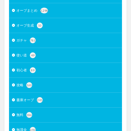
オーブまとめ
2,298
オーブ生成
10
ガチャ
781
使い道
49
初心者
89
攻略
160
書庫オーブ
245
無料
186
無課金
692