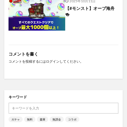
2025年10月11日
【#モンスト】オーブ海舟
🍻
コメントを書く
コメントを投稿するには
ログイン
してください。
キーワード
ガチャ
無料
書庫
無課金
コラボ