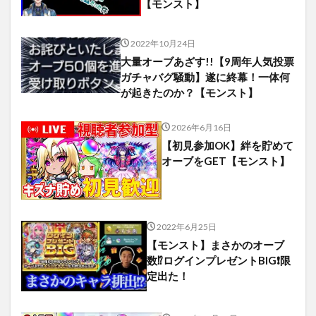
【モンスト】
2022年10月24日
大量オーブあざす!!【9周年人気投票
ガチャバグ騒動】遂に終幕！一体何
が起きたのか？【モンスト】
2026年6月16日
【初見参加OK】絆を貯めて
オーブをGET【モンスト】
2022年6月25日
【モンスト】まさかのオーブ
数⁉️ログインプレゼントBIG❗限
定出た！