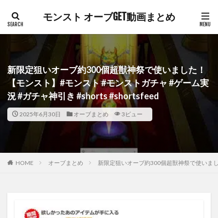
モンスト オーブGET動画まとめ
新限定狙いオーブ約300個超獣神祭で使いました！
【モンスト】#モンスト #モンストガチャ #ゲーム実
況 #ガチャ神引き #shorts #shortsfeed
2025年6月30日
オーブまとめ
3ビュー
HOME
オーブまとめ
新限定狙いオーブ約300個超獣神祭で使いました！【