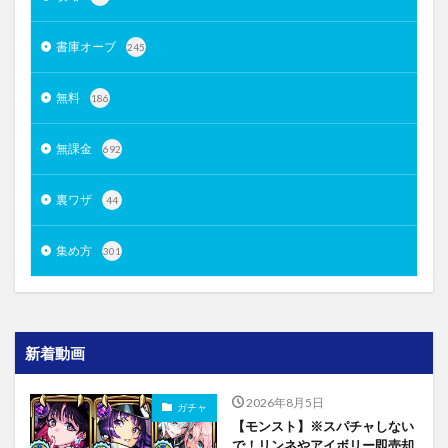
書庫オーブ
245
無料
186
無課金
692
裏ワザ
44
集め方
301
新着動画
2026年8月5日
ガチャ
【モンスト】※スパチャしない
で！リンネやアイボリー即売却