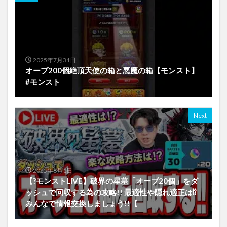
2025年7月31日
オーブ200個絶頂天使の箱と悪魔の箱【モンスト】
#モンスト
Next
2025年8月1日
【?モンストLIVE】破界の星墓「オーブ20個」をダ
ッシュで回収する為の攻略!! 最適性や隠れ適正は⁉
みんなで情報交換しましょう!!【