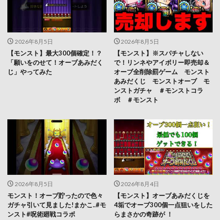
2026年8月5日
2026年8月5日
【モンスト】最大300個確定！？
【モンスト】※スパチャしない
「願いをのせて！オーブあみだく
で！リンネやアイボリー即売却＆
じ」やってみた
オーブ全削除罰ゲーム モンスト
あみだくじ モンストオーブ モ
ンストガチャ ＃モンストコラ
ボ ＃モンスト
2026年8月5日
2026年8月4日
モンスト！オーブ貯ったので色々
【モンスト】オーブあみだくじを
ガチャ引いて見ました!まかこ..#モ
4垢でオーブ300個一点狙いをした
ンスト#呪術廻戦コラボ
らまさかの奇跡が ！