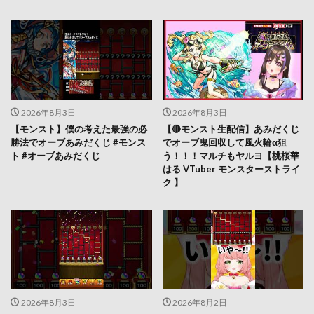
2026年8月3日
2026年8月3日
【モンスト】僕の考えた最強の必
【🔴モンスト生配信】あみだくじ
勝法でオーブあみだくじ #モンス
でオーブ鬼回収して風火輪α狙
ト #オーブあみだくじ
う！！！マルチもヤルヨ【桃桜華
はる VTuber モンスターストライ
ク 】
2026年8月3日
2026年8月2日