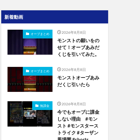
新着動画
2026年8月8日
オーブまとめ
モンストの願いをの
せて！オーブあみだ
くじを引いてみた。
2026年8月8日
オーブまとめ
モンストオーブあみ
だくじ引いたら
2026年8月8日
無課金
今でもオーブに課金
しない理由 #モン
スト #モンスタース
トライク #ターザン
馬場園 #shorts