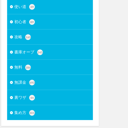
使い道
49
初心者
89
攻略
160
書庫オーブ
245
無料
186
無課金
693
裏ワザ
44
集め方
301