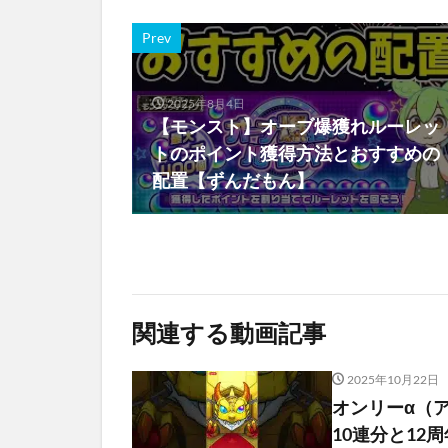
Prev
2025年8月4日
【モンスト】オーブ爆獲れルーレッ
トのポイント獲得方法とおすすめの
配置【ずんだもん】
関連する動画記事
2025年10月22日
オンリーα（
10連分と12周