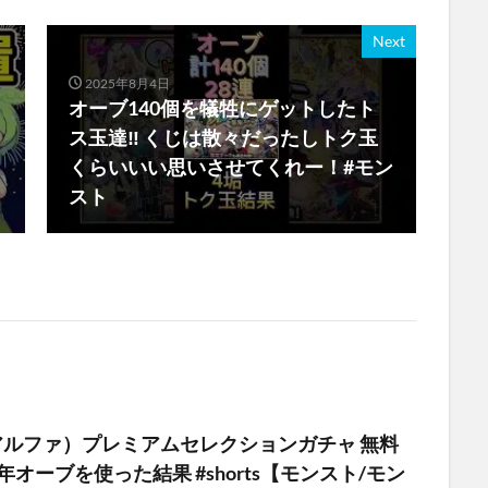
Next
2025年8月4日
オーブ140個を犠牲にゲットしたト
ス玉達‼︎ くじは散々だったしトク玉
くらいいい思いさせてくれー！#モン
スト
アルファ）プレミアムセレクションガチャ 無料
年オーブを使った結果 #shorts【モンスト/モン