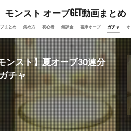
モンスト オーブGET動画まとめ
ブまとめ
集め方
初心者
無課金
書庫オーブ
ガチャ
オ
モンスト】夏オーブ30連分
』ガチャ