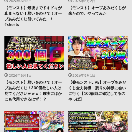
2026年8月2日
2026年8月2日
【モンスト】最後までドキドキが
【モンスト】オーブあみだくじが
止まらない！願いをのせて！オー
来たので、やってみた
ブあみだくじ引いてみた…！
#shorts
2026年8月1日
2026年8月1日
【モンスト】願いをのせて！オー
【🔴モンストLIVE】オーブあみだ
ブあみだくじ！300個欲しい人は
くじ全力待機→残りの神獣に会い
見てくださいｗｗｗ！確実にほか
に行く【100個既に確定してるの
にも代用できるはず！？
やっば】