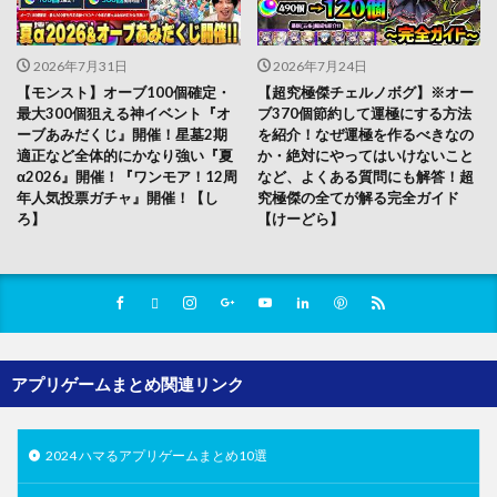
2026年7月31日
2026年7月24日
【モンスト】オーブ100個確定・
【超究極傑チェルノボグ】※オー
最大300個狙える神イベント『オ
ブ370個節約して運極にする方法
ーブあみだくじ』開催！星墓2期
を紹介！なぜ運極を作るべきなの
適正など全体的にかなり強い『夏
か・絶対にやってはいけないこと
α2026』開催！『ワンモア！12周
など、よくある質問にも解答！超
年人気投票ガチャ』開催！【し
究極傑の全てが解る完全ガイド
ろ】
【けーどら】
アプリゲームまとめ関連リンク
2024 ハマるアプリゲームまとめ10選