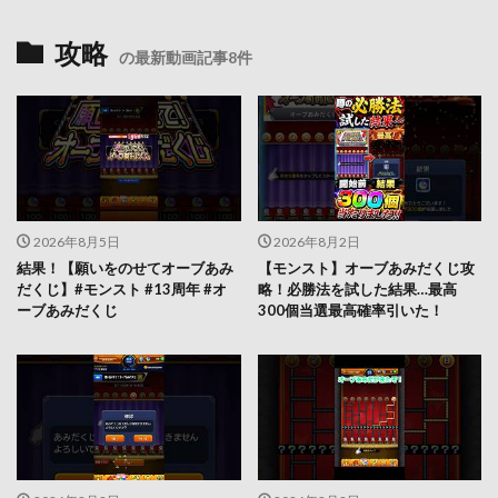
攻略
の最新動画記事8件
2026年8月5日
2026年8月2日
結果！【願いをのせてオーブあみ
【モンスト】オーブあみだくじ攻
だくじ】#モンスト #13周年 #オ
略！必勝法を試した結果…最高
ーブあみだくじ
300個当選最高確率引いた！