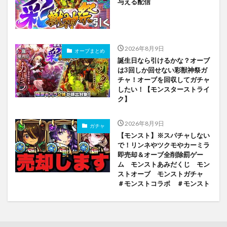
与える配信
2026年8月9日
オーブまとめ
誕生日なら引けるかな？オーブ
は3回しか回せない彩獣神祭ガ
チャ！オーブを回収してガチャ
したい！【モンスターストライ
ク】
2026年8月9日
ガチャ
【モンスト】※スパチャしない
で！リンネやツクモやカーミラ
即売却＆オーブ全削除罰ゲー
ム モンストあみだくじ モン
ストオーブ モンストガチャ
＃モンストコラボ ＃モンスト