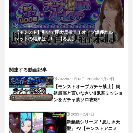
2025年8月15日
【モンスト】引いて即大反省？！オーブ爆獲れルー
レットの結果は…！！【ろあ】
関連する動画記事
2022年11月13日
2023年11月29日
【モンストオーブガチャ禁止】媽
祖最高と言いなさい‼︎鬼畜ミッショ
ンをガチャ禁ソロ攻略‼︎
2023年2月4日
新超絶シリーズ「悪しき天
聖」PV【モンストアニメ