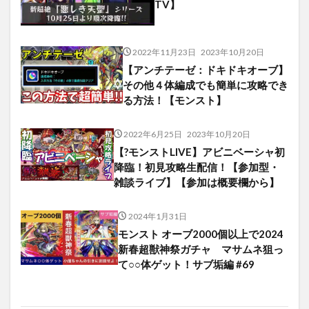
TV】
2022年11月23日
2023年10月20日
【アンチテーゼ：ドキドキオーブ】
その他４体編成でも簡単に攻略でき
る方法！【モンスト】
2022年6月25日
2023年10月20日
【?モンストLIVE】アビニベーシャ初
降臨！初見攻略生配信！【参加型・
雑談ライブ】【参加は概要欄から】
2024年1月31日
モンスト オーブ2000個以上で2024
新春超獣神祭ガチャ マサムネ狙っ
て○○体ゲット！サブ垢編 #69