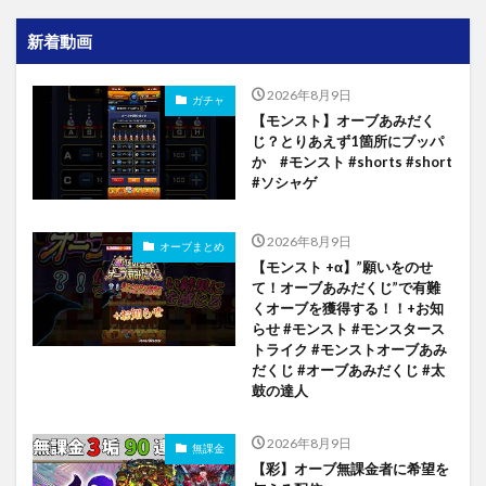
新着動画
2026年8月9日
ガチャ
【モンスト】オーブあみだく
じ？とりあえず1箇所にブッパ
か #モンスト #shorts #short
#ソシャゲ
2026年8月9日
オーブまとめ
【モンスト +α】”願いをのせ
て！オーブあみだくじ”で有難
くオーブを獲得する！！+お知
らせ #モンスト #モンスタース
トライク #モンストオーブあみ
だくじ #オーブあみだくじ #太
鼓の達人
2026年8月9日
無課金
【彩】オーブ無課金者に希望を