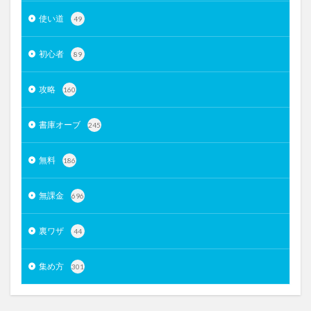
使い道
49
初心者
89
攻略
160
書庫オーブ
245
無料
186
無課金
696
裏ワザ
44
集め方
301