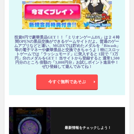
投資0円で豪華景品GET！！「ミリオンゲームDX」は２４時
間OPENの景品交換ができるゲームサイトだよ。普通のゲー
ムアプリなどと違い、MGDXでは貯めたメダルを「Bitcash」
等の電子マネーや豪華景品と交換できちゃうよ！特にスロッ
トゲームでは「ラッシュモード」に突入すると 1回で「3万
円」分のメダルをGET！ 当サイトから登録すると 通常1,500
円分のところ 倍額の「3,000円分」お試しポイント進呈中！
ぜひ登録して遊んでみてね！
今すぐ無料であそぶ
最新情報をチェックしよう！