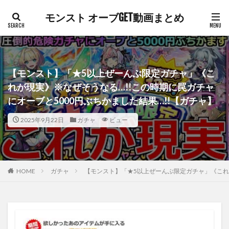
モンスト オーブGET動画まとめ
【モンスト】「★5以上ぜーんぶ限定ガチャ」《こ
れが現実》※なぜそうなる…!!この時期に罠ガチャ
にオーブと5000円ぶちかました結果…!!【ガチャ】
2025年9月22日
ガチャ
ビュー
HOME
ガチャ
【モンスト】「★5以上ぜーんぶ限定ガチャ」《これが