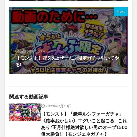
Next
2025年9月27日
【モンスト】星5以上ぜーんぶ限定ガチャ引いてや
る❗️
関連する動画記事
2023年7月13日
【モンスト】「豪華ルシファーガチャ」
《確率おかしい》エグいこと起こる…これ
あり?正月仕様絶対欲しい男のオーブ1500
個大勝負!!【モンジェネガチャ】