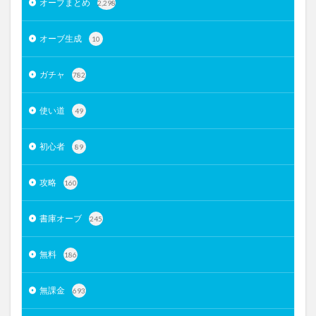
オーブまとめ
2,298
オーブ生成
10
ガチャ
782
使い道
49
初心者
89
攻略
160
書庫オーブ
245
無料
186
無課金
693