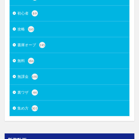
初心者
89
攻略
160
書庫オーブ
245
無料
186
無課金
693
裏ワザ
44
集め方
301