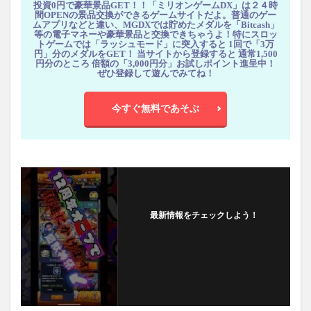
投資0円で豪華景品GET！！「ミリオンゲームDX」は２４時
間OPENの景品交換ができるゲームサイトだよ。普通のゲー
ムアプリなどと違い、MGDXでは貯めたメダルを「Bitcash」
等の電子マネーや豪華景品と交換できちゃうよ！特にスロッ
トゲームでは「ラッシュモード」に突入すると 1回で「3万
円」分のメダルをGET！ 当サイトから登録すると 通常1,500
円分のところ 倍額の「3,000円分」お試しポイント進呈中！
ぜひ登録して遊んでみてね！
今すぐ無料であそぶ
最新情報をチェックしよう！
フォローする