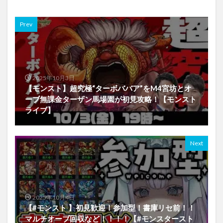
Prev
2025年10月3日
【モンスト】超究極“ターボババア”をM4宮坊とオ
ーブ無課金ターザン馬場園が初見攻略！【モンスト
ライブ】
Next
2025年10月4日
【#モンスト 】初見歓迎！参加型！書庫リセ前！！
マルチオーブ回収など！！！！【#モンスタースト