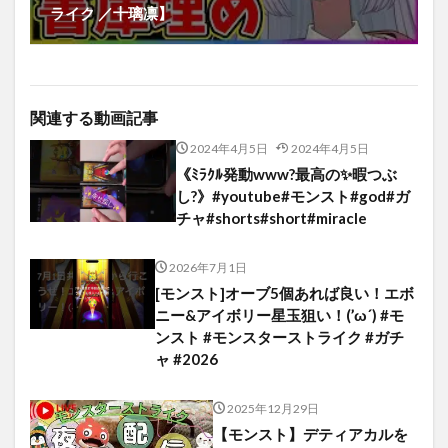
ライク ／十璃凛】
関連する動画記事
2024年4月5日
2024年4月5日
《ﾐﾗｸﾙ発動www?最高の✨暇つぶ
し?》#youtube#モンスト#god#ガ
チャ#shorts#short#miracle
2026年7月1日
[モンスト]オーブ5個あれば良い！エボ
ニー&アイボリー星玉狙い！(’ω´) #モ
ンスト #モンスターストライク #ガチ
ャ #2026
2025年12月29日
【モンスト】デティアカルを