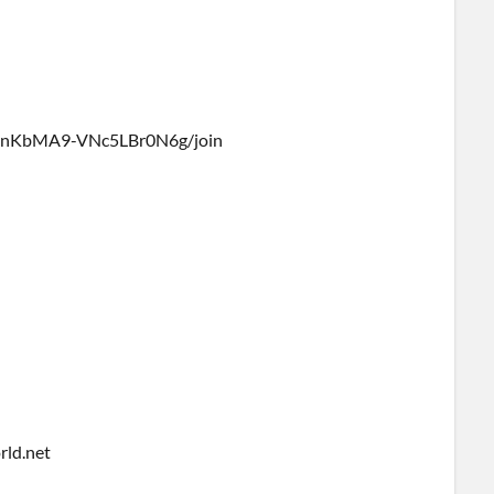
rynKbMA9-VNc5LBr0N6g/join
ld.net