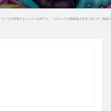
！サソリが登場するクエスト以外でも、このキャラの貢献度は非常に高いぞ！鬼滅コ