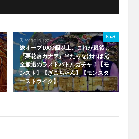
Next
2025年10月27日
総オーブ1000個以上、これが最後…
『栗花落カナヲ』当たらなければ完
全撤退のラストバトルガチャ！【モ
ンスト】【ぎこちゃん】【モンスタ
ーストライク】