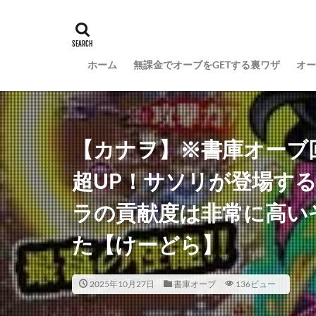
ホーム
無課金でオーブをGETする裏ワザ
オー
【カナヲ】※書庫オーブ
超UP！サソリが登場す
ラの貢献度は非常に高い
た【けーどら】
2025年10月27日
書庫オーブ
136ビュー