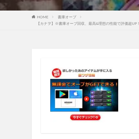
HOME
書庫オーブ
【カナヲ】※書庫オーブ回収、最高&理想の性能で評価超UP