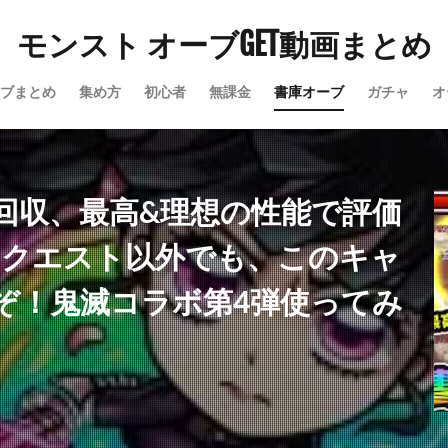
モンスト オーブGET動画まとめ
ブまとめ
集め方
初心者
無課金
書庫オーブ
ガチャ
オ
回収、最高&理想の性能で評価
るクエスト以外でも、このキャ
ぞ！鬼滅コラボ第4弾使ってみ