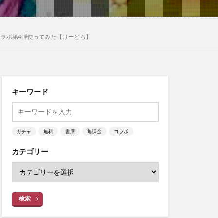
ラボ第4弾使ってみた【けーどら】
キーワード
ガチャ
無料
書庫
無課金
コラボ
カテゴリー
検索