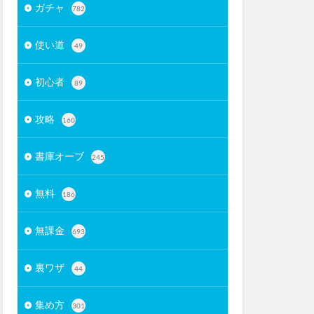
ガチャ
782
使い道
49
初心者
89
攻略
160
書庫オーブ
245
無料
186
無課金
693
裏ワザ
44
集め方
301