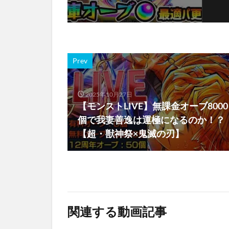
Prev
2025年10月27日
【モンストLIVE】無課金オーブ8000
個で我妻善逸は運極になるのか！？
【超・獣神祭×鬼滅の刃】
関連する動画記事