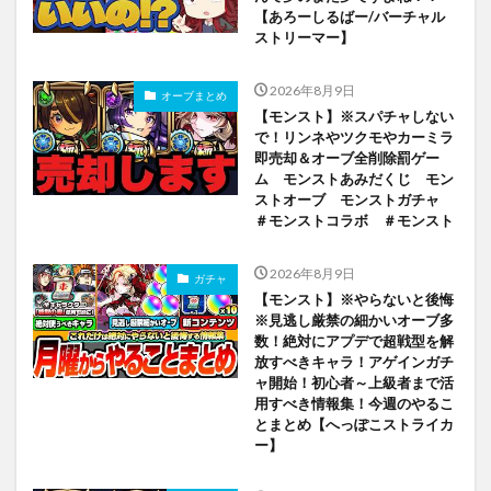
【あろーしるばー/バーチャル
ストリーマー】
2026年8月9日
オーブまとめ
【モンスト】※スパチャしない
で！リンネやツクモやカーミラ
即売却＆オーブ全削除罰ゲー
ム モンストあみだくじ モン
ストオーブ モンストガチャ
＃モンストコラボ ＃モンスト
2026年8月9日
ガチャ
【モンスト】※やらないと後悔
※見逃し厳禁の細かいオーブ多
数！絶対にアプデで超戦型を解
放すべきキャラ！アゲインガチ
ャ開始！初心者～上級者まで活
用すべき情報集！今週のやるこ
とまとめ【へっぽこストライカ
ー】