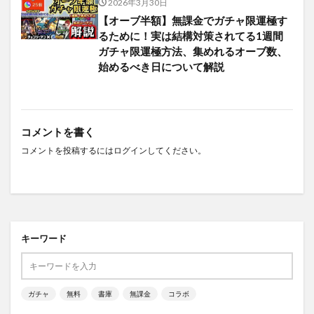
2026年3月30日
【オーブ半額】無課金でガチャ限運極す
るために！実は結構対策されてる1週間
ガチャ限運極方法、集めれるオーブ数、
始めるべき日について解説
コメントを書く
コメントを投稿するには
ログイン
してください。
キーワード
ガチャ
無料
書庫
無課金
コラボ