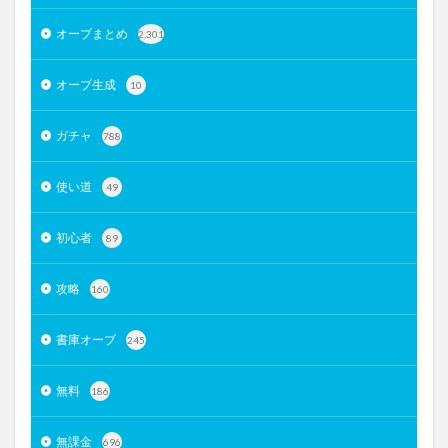
オーブまとめ
2,301
オーブ生成
10
ガチャ
788
使い道
49
初心者
89
攻略
160
書庫オーブ
245
無料
186
無課金
696