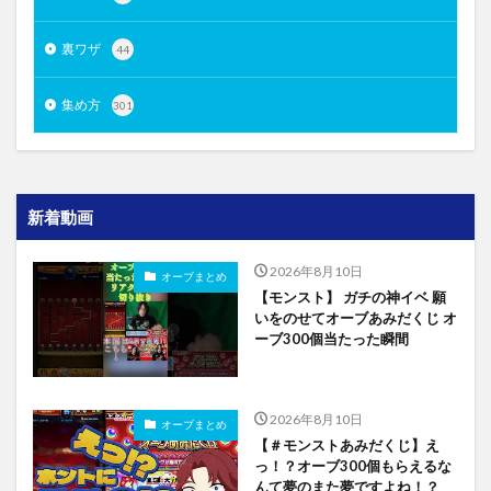
裏ワザ
44
集め方
301
新着動画
2026年8月10日
オーブまとめ
【モンスト】 ガチの神イベ 願
いをのせてオーブあみだくじ オ
ーブ300個当たった瞬間
2026年8月10日
オーブまとめ
【＃モンストあみだくじ】え
っ！？オーブ300個もらえるな
んて夢のまた夢ですよね！？