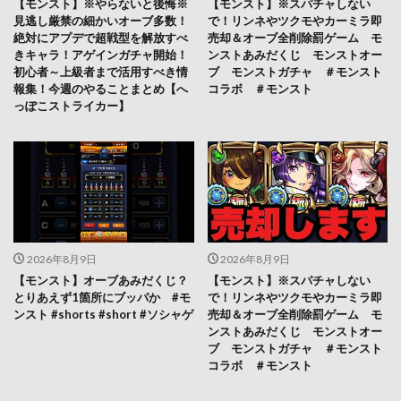
【モンスト】※やらないと後悔※
【モンスト】※スパチャしない
見逃し厳禁の細かいオーブ多数！
で！リンネやツクモやカーミラ即
絶対にアプデで超戦型を解放すべ
売却＆オーブ全削除罰ゲーム モ
きキャラ！アゲインガチャ開始！
ンストあみだくじ モンストオー
初心者～上級者まで活用すべき情
ブ モンストガチャ ＃モンスト
報集！今週のやることまとめ【へ
コラボ ＃モンスト
っぽこストライカー】
2026年8月9日
2026年8月9日
【モンスト】オーブあみだくじ？
【モンスト】※スパチャしない
とりあえず1箇所にブッパか #モ
で！リンネやツクモやカーミラ即
ンスト #shorts #short #ソシャゲ
売却＆オーブ全削除罰ゲーム モ
ンストあみだくじ モンストオー
ブ モンストガチャ ＃モンスト
コラボ ＃モンスト