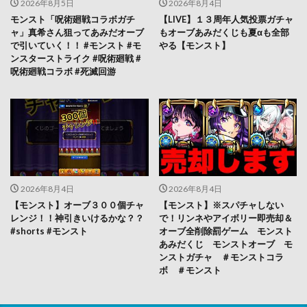
2026年8月5日
2026年8月4日
モンスト「呪術廻戦コラボガチ
【LIVE】１３周年人気投票ガチャ
ャ」真希さん狙ってあみだオーブ
もオーブあみだくじも夏αも全部
で引いていく！！ #モンスト #モ
やる【モンスト】
ンスターストライク #呪術廻戦 #
呪術廻戦コラボ #死滅回游
2026年8月4日
2026年8月4日
【モンスト】オーブ３００個チャ
【モンスト】※スパチャしない
レンジ！！神引きいけるかな？？
で！リンネやアイボリー即売却＆
#shorts #モンスト
オーブ全削除罰ゲーム モンスト
あみだくじ モンストオーブ モ
ンストガチャ ＃モンストコラ
ボ ＃モンスト