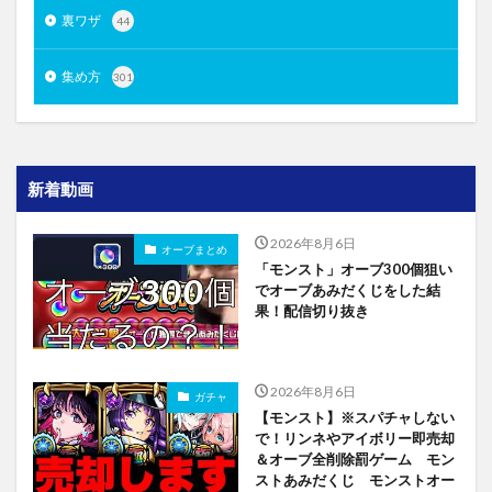
裏ワザ
44
集め方
301
新着動画
2026年8月6日
オーブまとめ
「モンスト」オーブ300個狙い
でオーブあみだくじをした結
果！配信切り抜き
2026年8月6日
ガチャ
【モンスト】※スパチャしない
で！リンネやアイボリー即売却
＆オーブ全削除罰ゲーム モン
ストあみだくじ モンストオー