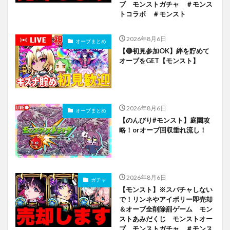
ブ モンストガチャ ＃モンス
トコラボ ＃モンスト
2026年8月6日
オーブまとめ
【🔴初見参加OK】絆を貯めて
オーブをGET【モンスト】
2026年8月6日
オーブまとめ
【のんびり#モンスト】庭園攻
略！orオーブ回収垂れ流し！
2026年8月6日
ガチャ
【モンスト】※スパチャしない
で！リンネやアイボリー即売却
＆オーブ全削除罰ゲーム モン
ストあみだくじ モンストオー
ブ モンストガチャ ＃モンス