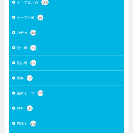
オーブまとめ
2,296
オーブ生成
10
ガチャ
780
使い道
49
初心者
89
攻略
160
書庫オーブ
245
無料
186
無課金
692