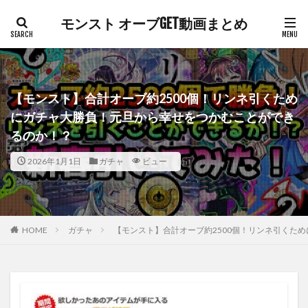
モンスト オーブGET動画まとめ
【モンスト】合計オーブ約2500個！リンネ引くため
にガチャ大勝負！元旦から幸せをつかむことができ
るのか！？
2026年1月1日
ガチャ
ビュー
HOME
ガチャ
【モンスト】合計オーブ約2500個！リンネ引くた