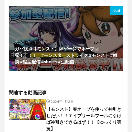
Next
2026年1月12日
ガバ視点【モンスト】絆ゲージでオーブ回
収！！！！ #モンスターストライク #モンスト #雑
談 #縦型配信 #shorts #生配信
関連する動画記事
2024年4月2日
【モンスト】春オーブを使って神引き
したい！！エイプリールフールに引け
ば神引きできるはず！！【ゆっくり実
況】