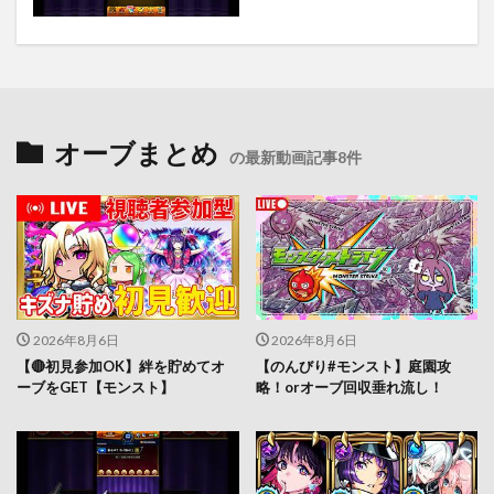
オーブまとめ
の最新動画記事8件
2026年8月6日
2026年8月6日
【🔴初見参加OK】絆を貯めてオ
【のんびり#モンスト】庭園攻
ーブをGET【モンスト】
略！orオーブ回収垂れ流し！