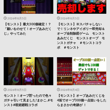
2026年8月5日
2026年8月5日
【モンスト】最大300個確定！？
【モンスト】※スパチャしない
「願いをのせて！オーブあみだく
で！リンネやアイボリー即売却＆
じ」やってみた
オーブ全削除罰ゲーム モンスト
あみだくじ モンストオーブ モ
ンストガチャ ＃モンストコラ
ボ ＃モンスト
2026年8月5日
2026年8月4日
モンスト！オーブ貯ったので色々
【モンスト】オーブあみだくじを
ガチャ引いて見ました!まかこ..#モ
4垢でオーブ300個一点狙いをした
ンスト#呪術廻戦コラボ
らまさかの奇跡が ！