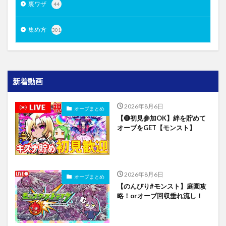
裏ワザ
44
集め方
301
新着動画
2026年8月6日
オーブまとめ
【🔴初見参加OK】絆を貯めて
オーブをGET【モンスト】
2026年8月6日
オーブまとめ
【のんびり#モンスト】庭園攻
略！orオーブ回収垂れ流し！