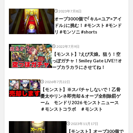
2023年7月8日
オーブ3000個で｢キル×ユア×アイ
ドル｣に挑む！ #モンスト #モンド
リ #モンソニ #shorts
2022年7月9日
【モンスト】?えび天娘。狙う！空
っぽガチャ！Smiley Gate LIVE!!オ
ーブカラカラにさせてね！
2026年7月22日
【モンスト】※スパチャしないで！乙骨
憂太やリンネ即売却＆オーブ全削除罰ゲ
ーム モンドリ2026 モンストニュース
＃モンストコラボ ＃モンスト
2023年11月17日
【モンスト】オーブ300個で