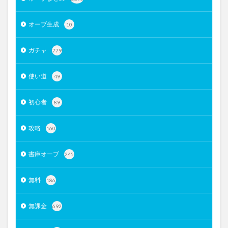
オーブ生成
10
ガチャ
779
使い道
49
初心者
89
攻略
160
書庫オーブ
245
無料
186
無課金
692