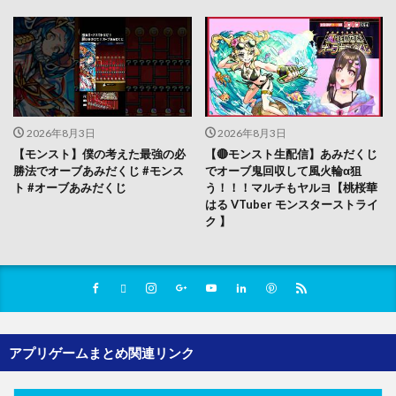
2026年8月3日
2026年8月3日
【モンスト】僕の考えた最強の必
【🔴モンスト生配信】あみだくじ
勝法でオーブあみだくじ #モンス
でオーブ鬼回収して風火輪α狙
ト #オーブあみだくじ
う！！！マルチもヤルヨ【桃桜華
はる VTuber モンスターストライ
ク 】
アプリゲームまとめ関連リンク