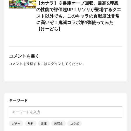
【カナヲ】※書庫オーブ回収、最高&理想
の性能で評価超UP！サソリが登場するクエ
スト以外でも、このキャラの貢献度は非常
に高いぞ！鬼滅コラボ第4弾使ってみた
【けーどら】
コメントを書く
コメントを投稿するには
ログイン
してください。
キーワード
ガチャ
無料
書庫
無課金
コラボ