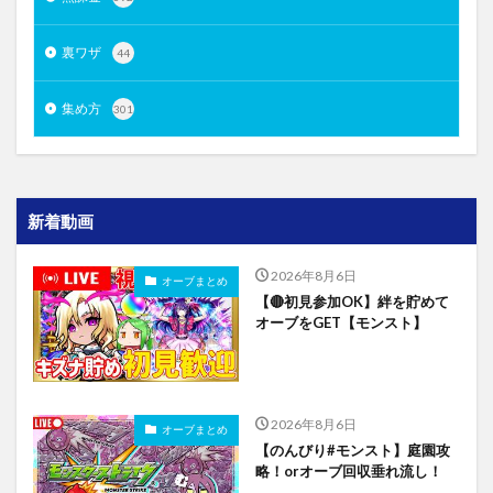
裏ワザ
44
集め方
301
新着動画
2026年8月6日
オーブまとめ
【🔴初見参加OK】絆を貯めて
オーブをGET【モンスト】
2026年8月6日
オーブまとめ
【のんびり#モンスト】庭園攻
略！orオーブ回収垂れ流し！