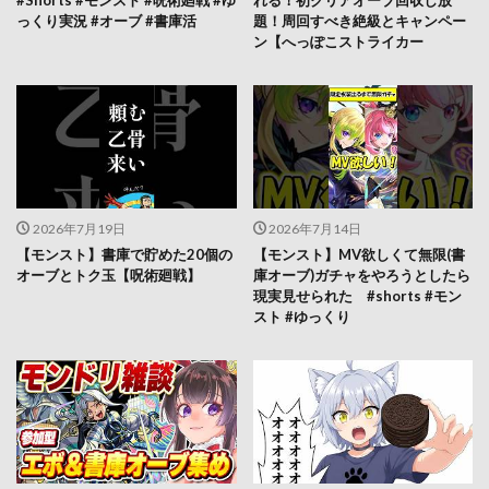
っくり実況 #オーブ #書庫活
題！周回すべき絶級とキャンペー
ン【へっぽこストライカー
2026年7月19日
2026年7月14日
【モンスト】書庫で貯めた20個の
【モンスト】MV欲しくて無限(書
オーブとトク玉【呪術廻戦】
庫オーブ)ガチャをやろうとしたら
現実見せられた #shorts #モン
スト #ゆっくり