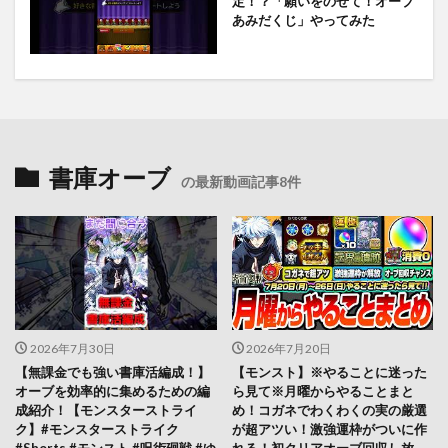
定！？「願いをのせて！オーブ
あみだくじ」やってみた
書庫オーブ
の最新動画記事8件
2026年7月30日
2026年7月20日
【無課金でも強い書庫活編成！】
【モンスト】※やることに迷った
オーブを効率的に集めるための編
ら見て※月曜からやることまと
成紹介！【モンスターストライ
め！コガネでわくわくの実の厳選
ク】#モンスターストライク
が超アツい！激強運枠がついに作
#Shorts #モンスト #呪術廻戦 #ゆ
れる！初クリアオーブ回収し放