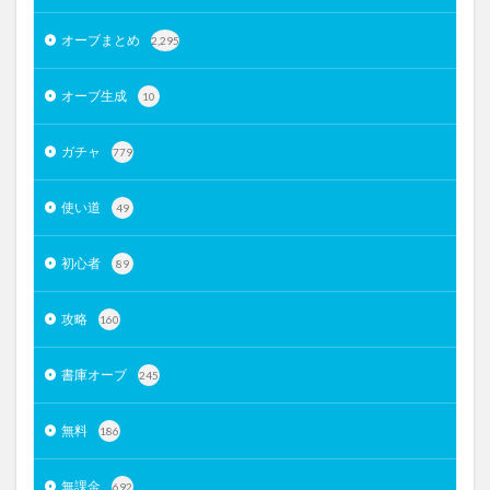
オーブまとめ
2,295
オーブ生成
10
ガチャ
779
使い道
49
初心者
89
攻略
160
書庫オーブ
245
無料
186
無課金
692