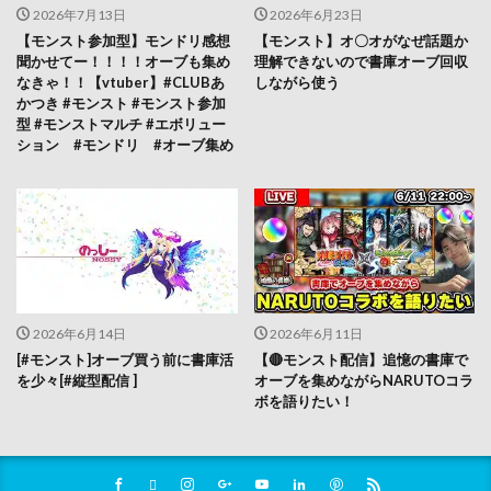
2026年7月13日
2026年6月23日
【モンスト参加型】モンドリ感想
【モンスト】オ〇オがなぜ話題か
聞かせてー！！！！オーブも集め
理解できないので書庫オーブ回収
なきゃ！！【vtuber】#CLUBあ
しながら使う
かつき #モンスト #モンスト参加
型 #モンストマルチ #エボリュー
ション #モンドリ #オーブ集め
2026年6月14日
2026年6月11日
[#モンスト]オーブ買う前に書庫活
【🔴モンスト配信】追憶の書庫で
を少々[#縦型配信 ]
オーブを集めながらNARUTOコラ
ボを語りたい！