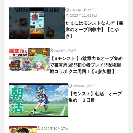
2022年8月12日
2023年11月29日
たまにはモンストなんぞ【書
庫のオーブ回収中】【こゆ
き】
2024年2月3日
【 #モンスト 】?紋章力＆オーブ集め
で書庫周回!!?初心者プレイ!!呪術廻
戦コラボ クエ周回!!【 #参加型 】
2026年3月5日
【モンスト】朝活 オーブ
集め ３日目
2025年10月27日