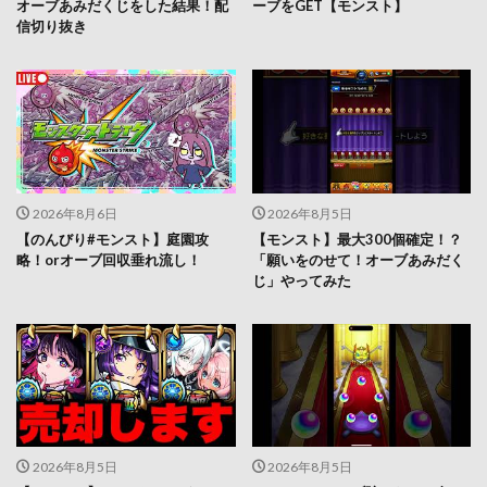
オーブあみだくじをした結果！配
ーブをGET【モンスト】
信切り抜き
2026年8月6日
2026年8月5日
【のんびり#モンスト】庭園攻
【モンスト】最大300個確定！？
略！orオーブ回収垂れ流し！
「願いをのせて！オーブあみだく
じ」やってみた
2026年8月5日
2026年8月5日