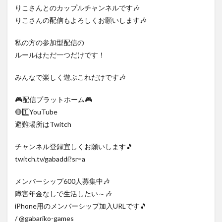
りこさんとのカップルチャンネルです🎶
りこさんの配信もよろしくお願いします🎶
私の方の参加型配信の
ルールはただ一つだけです！
みんなで楽しく遊ぶこれだけです🎶
🎮️配信プラットホーム🎮️
🔴1️⃣YouTube
避難場所はTwitch
チャンネル登録宜しくお願いします🎵
twitch.tv/gabaddi?sr=a
メンバーシップ600人募集中🎶
障害年金なしで生活したい～🎶
iPhone用のメンバーシップ加入URLです🎵
/ @gabariko-games