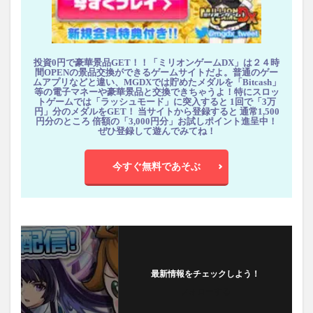
投資0円で豪華景品GET！！「ミリオンゲームDX」は２４時
間OPENの景品交換ができるゲームサイトだよ。普通のゲー
ムアプリなどと違い、MGDXでは貯めたメダルを「Bitcash」
等の電子マネーや豪華景品と交換できちゃうよ！特にスロッ
トゲームでは「ラッシュモード」に突入すると 1回で「3万
円」分のメダルをGET！ 当サイトから登録すると 通常1,500
円分のところ 倍額の「3,000円分」お試しポイント進呈中！
ぜひ登録して遊んでみてね！
今すぐ無料であそぶ
最新情報をチェックしよう！
フォローする