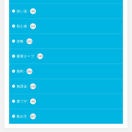
使い道
49
初心者
89
攻略
160
書庫オーブ
245
無料
186
無課金
692
裏ワザ
44
集め方
301