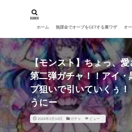
ホーム
無課金でオーブをGETする裏ワザ
オー
【モンスト】ちょっ、愛
第二弾ガチャ！！アイ・
プ狙いで引いていくぅ！
うにー
2026年2月14日
ガチャ
ビュー