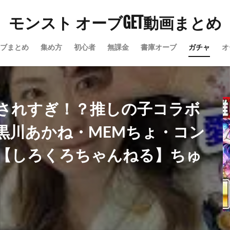
モンスト オーブGET動画まとめ
ブまとめ
集め方
初心者
無課金
書庫オーブ
ガチャ
オ
されすぎ！？推しの子コラボ
黒川あかね・MEMちょ・コン
【しろくろちゃんねる】ちゅ