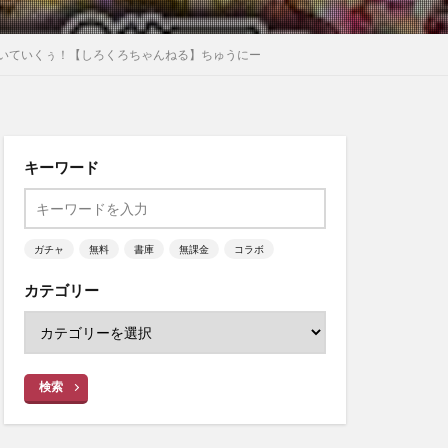
いていくぅ！【しろくろちゃんねる】ちゅうにー
キーワード
ガチャ
無料
書庫
無課金
コラボ
カテゴリー
検索