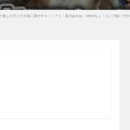
？推しの子コラボ第二弾ガチャ！！アイ・黒川あかね・MEMちょ・コンプ狙いで引