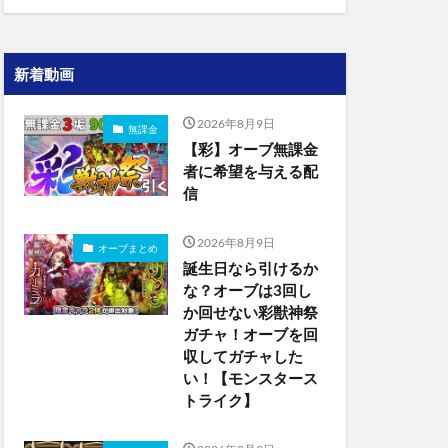
新着動画
2026年8月9日
無課金
【彩】オーブ無課金
者に希望を与える配
信
2026年8月9日
オーブまとめ
誕生日なら引けるか
な？オーブは3回し
か回せない彩獣神祭
ガチャ！オーブを回
収してガチャした
い！【モンスタース
トライク】