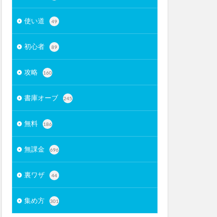
使い道
49
初心者
89
攻略
160
書庫オーブ
245
無料
186
無課金
696
裏ワザ
44
集め方
301