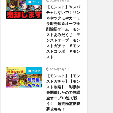
2026年8月9日
ガチャ
【モンスト】※スパ
チャしないで！リン
ネやツクモやカーミ
ラ即売却＆オーブ全
削除罰ゲーム モン
ストあみだくじ モ
ンストオーブ モン
ストガチャ ＃モン
ストコラボ ＃モン
スト
2026年8月8日
無課金
【モンスト】【モン
ストガチャ】【モン
スト攻略】 彩獣神
祭開催したので無課
金オーブ10連で戦
う！ 超究極霊夏映
夢攻略も！