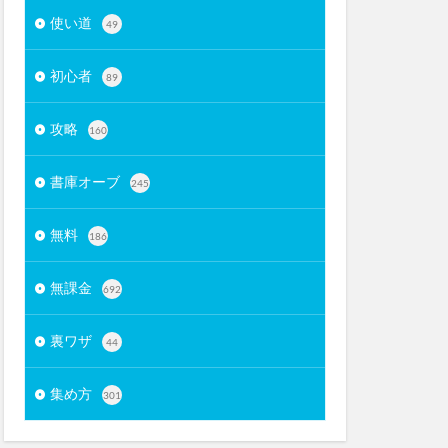
使い道
49
初心者
89
攻略
160
書庫オーブ
245
無料
186
無課金
692
裏ワザ
44
集め方
301