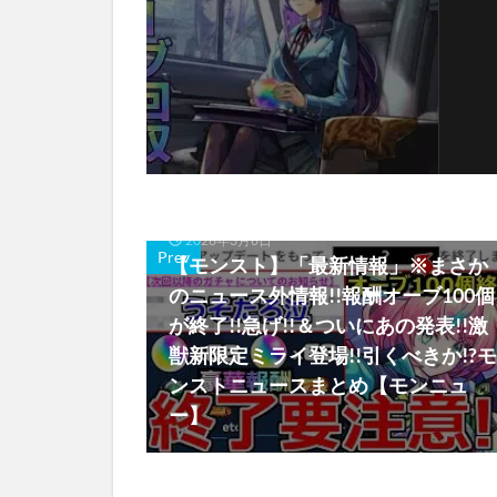
2026年3月6日
Prev
【モンスト】「最新情報」※まさか
のニュース外情報!!報酬オーブ100個
が終了!!急げ!!＆ついにあの発表!!激
獣新限定ミライ登場!!引くべきか!?モ
ンストニュースまとめ【モンニュ
ー】