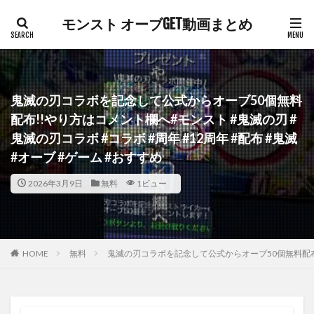
モンスト オーブGET動画まとめ
鬼滅の刃コラボを記念して公式からオーブ50個無料
配布!!やり方はコメント欄へ#モンスト #鬼滅の刃 #
鬼滅の刃コラボ #コラボ #周年 #12周年 #配布 #鬼滅
#オーブ #ゲーム #おすすめ
2026年3月9日
無料
1ビュー
HOME
無料
鬼滅の刃コラボを記念して公式からオーブ50個無料配布!!や