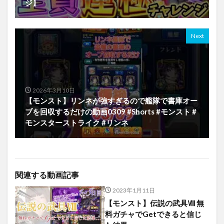
ジ】
Next
2026年3月10日
【モンスト】リンネが強すぎるので艦隊で書庫オー
ブを回収するだけの動画0309 #Shorts #モンスト #
モンスターストライク #リンネ
関連する動画記事
2023年1月11日
【モンスト】伝説の武具Ⅷ 無
料ガチャでGetできると信じ