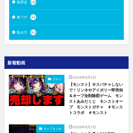
無課金
692
裏ワザ
44
集め方
301
新着動画
2026年8月5日
ガチャ
【モンスト】※スパチャしない
で！リンネやアイボリー即売却
＆オーブ全削除罰ゲーム モン
ストあみだくじ モンストオー
ブ モンストガチャ ＃モンス
トコラボ ＃モンスト
2026年8月5日
オーブまとめ