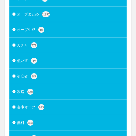
オーブまとめ
2,297
オーブ生成
10
ガチャ
778
使い道
49
初心者
89
攻略
160
書庫オーブ
245
無料
186