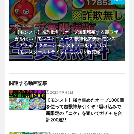
2026年3月26日
【モンスト】※詐欺無しオーブ無限増殖する裏ワザ
がやばい！モンストニュース 獣神化アテナ モンス
トガチャ ノクターン モンストワールドトリガー
【モンスターストライク】モンスト激究極
関連する動画記事
2025年9月2日
【モンスト】掻き集めたオーブ1000個
を使って超獣神祭引くぞ!!駆け込みで
新限定の『ニケ』を狙いでガチャを合
計200連!!