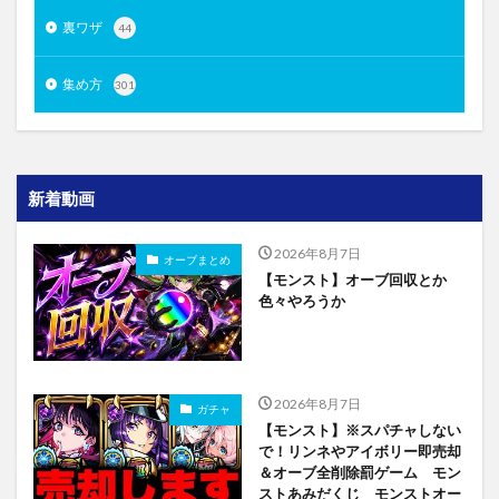
裏ワザ
44
集め方
301
新着動画
2026年8月7日
オーブまとめ
【モンスト】オーブ回収とか
色々やろうか
2026年8月7日
ガチャ
【モンスト】※スパチャしない
で！リンネやアイボリー即売却
＆オーブ全削除罰ゲーム モン
ストあみだくじ モンストオー