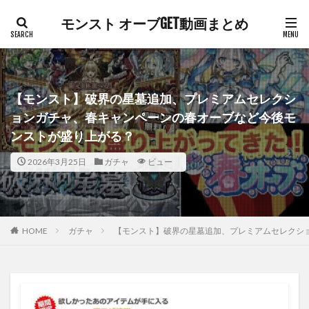
モンスト オーブGET動画まとめ
【モンスト】破界の星墓追加、プレミアムセレクシ
ョンガチャ、春キャンペーンの春オーブなど今後モ
ンストが盛り上がる？
2026年3月25日
ガチャ
ビュー
HOME
ガチャ
【モンスト】破界の星墓追加、プレミアムセレクシ