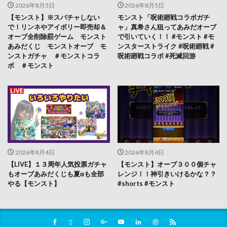
2026年8月5日
2026年8月5日
【モンスト】※スパチャしない
モンスト「呪術廻戦コラボガチ
で！リンネやアイボリー即売却＆
ャ」真希さん狙ってあみだオーブ
オーブ全削除罰ゲーム モンスト
で引いていく！！ #モンスト #モ
あみだくじ モンストオーブ モ
ンスターストライク #呪術廻戦 #
ンストガチャ ＃モンストコラ
呪術廻戦コラボ #死滅回游
ボ ＃モンスト
2026年8月4日
2026年8月4日
【LIVE】１３周年人気投票ガチャ
【モンスト】オーブ３００個チャ
もオーブあみだくじも夏αも全部
レンジ！！神引きいけるかな？？
やる【モンスト】
#shorts #モンスト