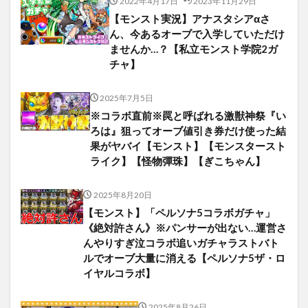
2022年4月17日
2023年11月29日
【モンスト実況】アナスタシアαさ
ん、今あるオーブで入学していただけ
ませんか…？【私立モンスト学院2ガ
チャ】
2025年7月5日
※コラボ直前※罠と呼ばれる激獣神祭『い
ろは』狙ってオーブ値引き券だけ使った結
果がヤバイ【モンスト】【モンスタースト
ライク】【怪物彈珠】【ぎこちゃん】
2025年8月20日
【モンスト】「ペルソナ5コラボガチャ」
《絶対許さん》※パンサーが出ない…運営さ
んやりすぎ泣コラボ追いガチャラストバト
ルでオーブ大量に消える【ペルソナ5ザ・ロ
イヤルコラボ】
2025年8月26日