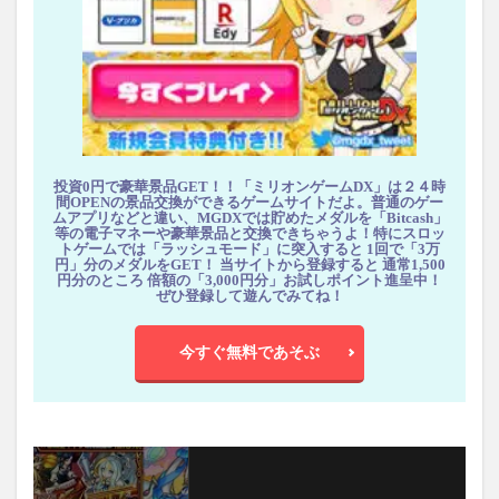
投資0円で豪華景品GET！！「ミリオンゲームDX」は２４時
間OPENの景品交換ができるゲームサイトだよ。普通のゲー
ムアプリなどと違い、MGDXでは貯めたメダルを「Bitcash」
等の電子マネーや豪華景品と交換できちゃうよ！特にスロッ
トゲームでは「ラッシュモード」に突入すると 1回で「3万
円」分のメダルをGET！ 当サイトから登録すると 通常1,500
円分のところ 倍額の「3,000円分」お試しポイント進呈中！
ぜひ登録して遊んでみてね！
今すぐ無料であそぶ