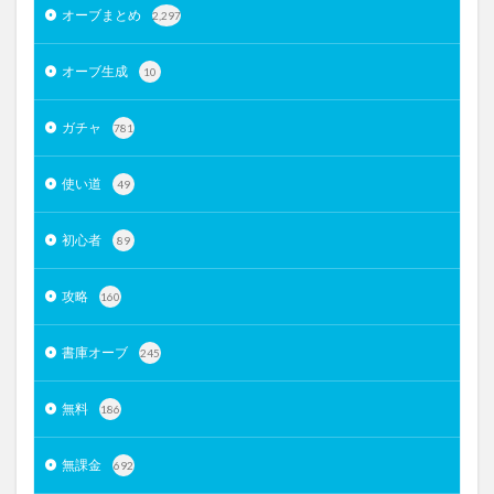
オーブまとめ
2,297
オーブ生成
10
ガチャ
781
使い道
49
初心者
89
攻略
160
書庫オーブ
245
無料
186
無課金
692