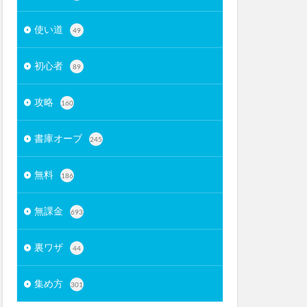
使い道
49
初心者
89
攻略
160
書庫オーブ
245
無料
186
無課金
693
裏ワザ
44
集め方
301