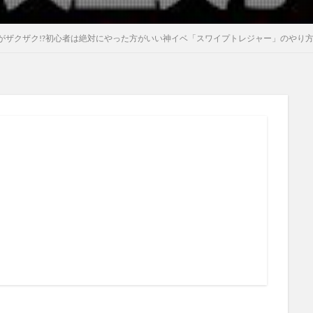
がザクザク!?初心者は絶対にやった方がいい神イベ「スワイプトレジャー」のやり方