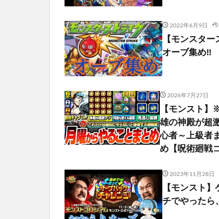
2022年6月9日
【モンスター
オーブ集め‼️
2026年7月27日
【モンスト】
雄の神殿が超
心者～上級者
め【呪術廻戦
2023年11月28日
【モンスト】
チでやったら