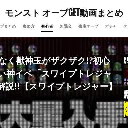
モンスト オーブGET動画まとめ
ブまとめ
集め方
初心者
無課金
書庫オーブ
ガチャ
オ
なく獣神玉がザクザク!?初心
い神イベ「スワイプトレジャ
解説!!【スワイプトレジャー】