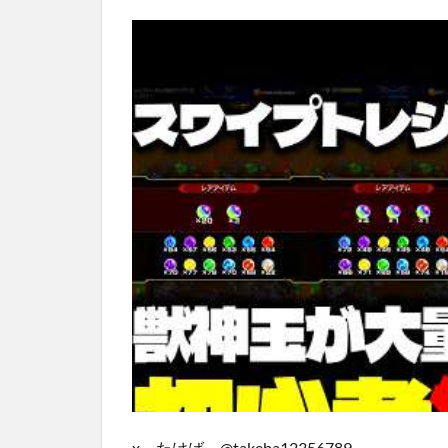
x たけば @takeba12356789