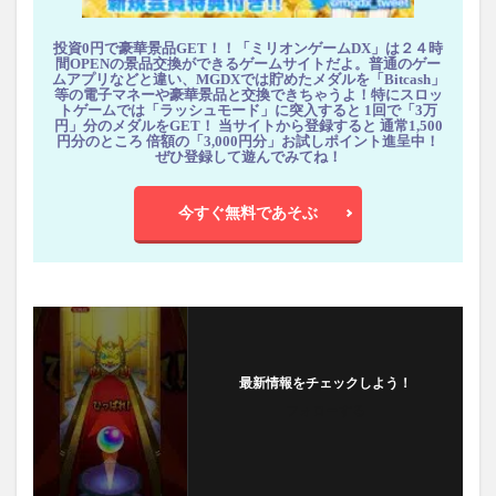
投資0円で豪華景品GET！！「ミリオンゲームDX」は２４時
間OPENの景品交換ができるゲームサイトだよ。普通のゲー
ムアプリなどと違い、MGDXでは貯めたメダルを「Bitcash」
等の電子マネーや豪華景品と交換できちゃうよ！特にスロッ
トゲームでは「ラッシュモード」に突入すると 1回で「3万
円」分のメダルをGET！ 当サイトから登録すると 通常1,500
円分のところ 倍額の「3,000円分」お試しポイント進呈中！
ぜひ登録して遊んでみてね！
今すぐ無料であそぶ
最新情報をチェックしよう！
フォローする