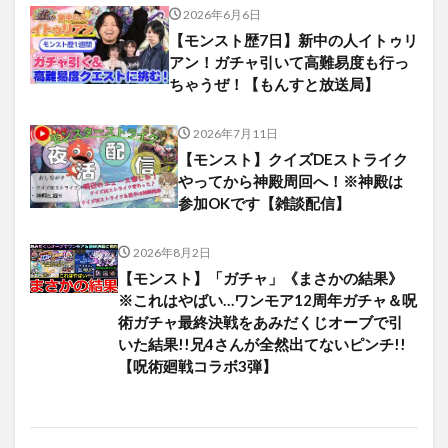
2026年6月6日
【モンスト歴7日】新中の人イトゥリ
アン！ガチャ引いて高難易度も行っ
ちゃうぜ！【もんすと放送局】
2026年7月11日
【モンスト】クイズDEストライク
やってから神殿周回へ！※神殿は
参加OKです【雑談配信】
2026年8月2日
【モンスト】「ガチャ」《まさかの結果》
※これはやばい…ワンモア12周年ガチャ＆呪
術ガチャ最終決戦をあみだくじオーブで引
いた結果!!兄4さんが全然出てないピンチ!!
【呪術廻戦コラボ3弾】