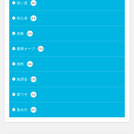
使い道
49
初心者
89
攻略
160
書庫オーブ
245
無料
186
無課金
692
裏ワザ
44
集め方
301