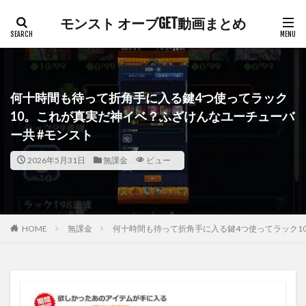
モンスト オーブGET動画まとめ
何十時間も待って折角手に入る鍵4つ使ってラック
10。これが真実だ神イベ？ふざけんなユーチューバ
ー共 #モンスト
2026年5月31日
無課金
ビュー
HOME
無課金
何十時間も待って折角手に入る鍵4つ使ってラック1