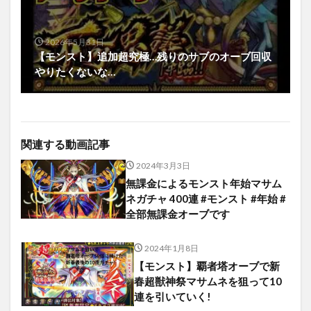
2026年5月31日
【モンスト】追加超究極…残りのサブのオーブ回収
やりたくないな…
関連する動画記事
2024年3月3日
無課金によるモンスト年始マサム
ネガチャ 400連 #モンスト #年始 #
全部無課金オーブです
2024年1月8日
【モンスト】覇者塔オーブで新
春超獣神祭マサムネを狙って10
連を引いていく!