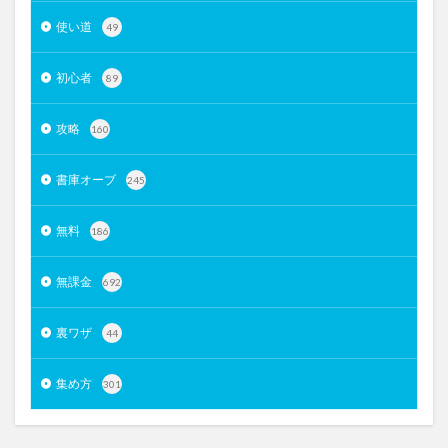
使い道
49
初心者
89
攻略
160
書庫オーブ
245
無料
186
無課金
692
裏ワザ
44
集め方
301