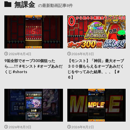
無課金
の最新動画記事8件
2026年8月4日
2026年8月3日
9垢全部でオーブ300個狙った
【モンスト】「神回」最大オーブ
ら……!!! #モンスト #オーブあみだ
３００個もらえるオーブあみだく
くじ #shorts
じをやってみた結果、、、【＃
６】
2026年8月3日
2026年8月2日