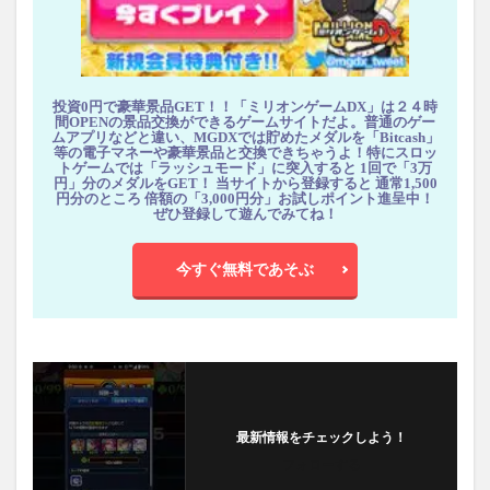
投資0円で豪華景品GET！！「ミリオンゲームDX」は２４時
間OPENの景品交換ができるゲームサイトだよ。普通のゲー
ムアプリなどと違い、MGDXでは貯めたメダルを「Bitcash」
等の電子マネーや豪華景品と交換できちゃうよ！特にスロッ
トゲームでは「ラッシュモード」に突入すると 1回で「3万
円」分のメダルをGET！ 当サイトから登録すると 通常1,500
円分のところ 倍額の「3,000円分」お試しポイント進呈中！
ぜひ登録して遊んでみてね！
今すぐ無料であそぶ
最新情報をチェックしよう！
フォローする