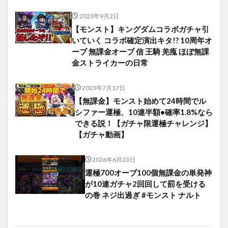
2023年9月2日
【モンスト】キングダムコラボガチャ引
いていく コラボ確定演出キタ!? 10周年オ
ーブ 無課金オーブ 信 王騎 羌瘣 ほぼ無課
金ストライカーの日常
2023年7月17日
【無課金】モンスト始めて24時間でル
シファー運極、10連半額•確率1.8%なら
できる説！【ガチャ限運極チャレンジ】
【ガチャ動画】
2026年6月23日
運極700オーブ100個無課金の単発神
が10連ガチャ2回回して罰を受ける
の巻 ネジ出過ぎ #モンスト ナルト