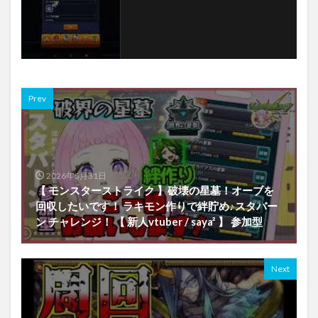
Prev
2026年5月31日
【 モンスターストライク 】破壊の星墓！オーブを
回収したいです！ ラキモン作りで絆貯め♪スタバー
ン チャレンジ！ 【 新人vtuber / saya² 】 参加型
Next