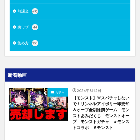
無課金
692
裏ワザ
44
集め方
301
新着動画
2026年8月5日
ガチャ
【モンスト】※スパチャしない
で！リンネやアイボリー即売却
＆オーブ全削除罰ゲーム モン
ストあみだくじ モンストオー
ブ モンストガチャ ＃モンス
トコラボ ＃モンスト