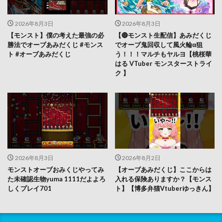
2026年8月3日
2026年8月3日
【モンスト】僕の考えた最強の必
【🔴モンスト生配信】あみだくじ
勝法でオーブあみだくじ #モンス
でオーブ鬼回収して風火輪α狙
ト #オーブあみだくじ
う！！！マルチもヤルヨ【桃桜華
はる VTuber モンスターストライ
ク 】
2026年8月3日
2026年8月2日
モンストオーブおみくじやってみ
【オーブあみだくじ】ここからは
た未確認生物yuma 1111だよよろ
入れる保険ありますか？【モンス
しくプレイ701
ト】【博多弁猫Vtuberゆっきん】