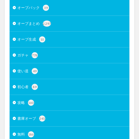
オーブバック
39
オーブまとめ
2,297
オーブ生成
10
ガチャ
778
使い道
49
初心者
89
攻略
160
書庫オーブ
245
無料
186