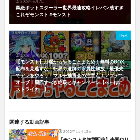
2026年6月7日
轟絶ポットスターラー世界最速攻略イレバン凄すぎ
これぞモンスト #モンスト
Next
2026年6月8日
【モンスト】月曜からやることまとめ！無料のBOX
配布を見逃すな！転界の遺跡の水属性解放！最優先
でアレをやろう！マルチ抽選会の注意点！アプデで
オーブ！周回すべき絶級とキャンペーン【へっぽこ
ストライカー】
関連する動画記事
2022年11月15日
【モンスト参加型配信】未開やり