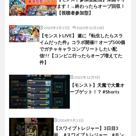
ます！→終わったらオーブ回収！
【視聴者参加型】
2023年3月17日
2023年12月24日
【モンストLIVE】 遂に『転生したらスラ
イムだった件』コラボ開催!! オーブ500個
でガチャキャラコンプリートしたい配
信!!!【コンビニ行ったらオーブ増えてた
件】
2022年12月9日
【モンスト】天魔で大量オ
ーブゲット！？ #Shorts
2026年5月11日
【スワイプトレジャー】3日目3
垢 #スワイプトレジャー #モン