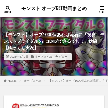
モンスト オーブGET動画まとめ
【モンスト】オーブ1000個あれば流石に「祝宴！モ
ンストブライダル6」コンプできるでしょ←伏線
【ゆっくり実況】
2026年6月7日
オーブまとめ
ビュー
HOME
オーブまとめ
【モンスト】オーブ1000個あれば流石に「