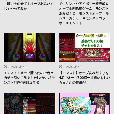
「願いをのせて！オーブあみだく
で！リンネやアイボリー即売却＆
じ」やってみた
オーブ全削除罰ゲーム モンスト
あみだくじ モンストオーブ モ
ンストガチャ ＃モンストコラ
ボ ＃モンスト
2026年8月5日
2026年8月4日
モンスト！オーブ貯ったので色々
【モンスト】オーブあみだくじを
ガチャ引いて見ました!まかこ..#モ
4垢でオーブ300個一点狙いをした
ンスト#呪術廻戦コラボ
らまさかの奇跡が ！