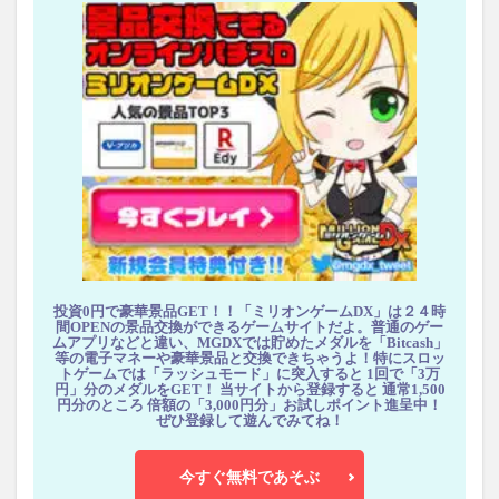
投資0円で豪華景品GET！！「ミリオンゲームDX」は２４時
間OPENの景品交換ができるゲームサイトだよ。普通のゲー
ムアプリなどと違い、MGDXでは貯めたメダルを「Bitcash」
等の電子マネーや豪華景品と交換できちゃうよ！特にスロッ
トゲームでは「ラッシュモード」に突入すると 1回で「3万
円」分のメダルをGET！ 当サイトから登録すると 通常1,500
円分のところ 倍額の「3,000円分」お試しポイント進呈中！
ぜひ登録して遊んでみてね！
今すぐ無料であそぶ