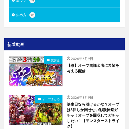
裏ワザ
44
集め方
301
新着動画
2026年8月9日
無課金
【彩】オーブ無課金者に希望を
与える配信
2026年8月9日
オーブまとめ
誕生日なら引けるかな？オーブ
は3回しか回せない彩獣神祭ガ
チャ！オーブを回収してガチャ
したい！【モンスターストライ
ク】