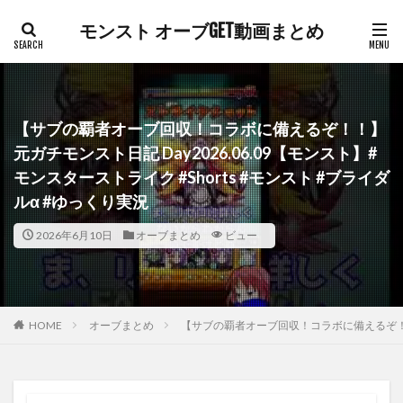
モンスト オーブGET動画まとめ
【サブの覇者オーブ回収！コラボに備えるぞ！！】
元ガチモンスト日記 Day2026.06.09【モンスト】#
モンスターストライク #Shorts #モンスト #ブライダ
ルα #ゆっくり実況
2026年6月10日
オーブまとめ
ビュー
HOME
オーブまとめ
【サブの覇者オーブ回収！コラボに備えるぞ！！】元