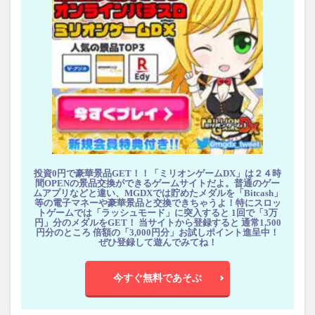
投資0円で豪華景品GET！！「ミリオンゲームDX」は２４時
間OPENの景品交換ができるゲームサイトだよ。普通のゲー
ムアプリなどと違い、MGDXでは貯めたメダルを「Bitcash」
等の電子マネーや豪華景品と交換できちゃうよ！特にスロッ
トゲームでは「ラッシュモード」に突入すると 1回で「3万
円」分のメダルをGET！ 当サイトから登録すると 通常1,500
円分のところ 倍額の「3,000円分」お試しポイント進呈中！
ぜひ登録して遊んでみてね！
今すぐ無料であそぶ