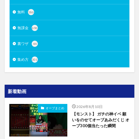
無料
186
無課金
696
裏ワザ
44
集め方
301
新着動画
2026年8月10日
オーブまとめ
【モンスト】 ガチの神イベ 願
いをのせてオーブあみだくじ オ
ーブ300個当たった瞬間