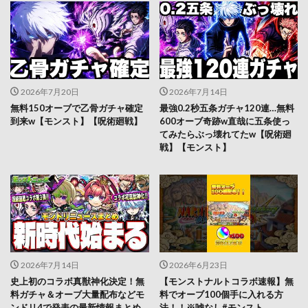
2026年7月20日
2026年7月14日
無料150オーブで乙骨ガチャ確定
最強0.2秒五条ガチャ120連…無料
到来w【モンスト】【呪術廻戦】
600オーブ奇跡w直哉に五条使っ
てみたらぶっ壊れてたw【呪術廻
戦】【モンスト】
2026年7月14日
2026年6月23日
史上初のコラボ真獣神化決定！無
【モンストナルトコラボ速報】無
料ガチャ＆オーブ大量配布などモ
料でオーブ100個手に入れる方
ンドリ4で発表の最新情報まとめ
法！！※嘘なし#モンスト