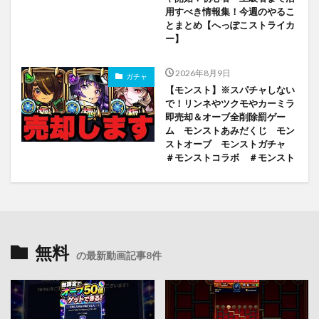
用すべき情報集！今週のやるこ
とまとめ【へっぽこストライカ
ー】
2026年8月9日
ガチャ
【モンスト】※スパチャしない
で！リンネやツクモやカーミラ
即売却＆オーブ全削除罰ゲー
ム モンストあみだくじ モン
ストオーブ モンストガチャ
＃モンストコラボ ＃モンスト
無料
の最新動画記事8件