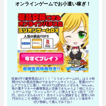
オンラインゲームでお小遣い稼ぎ！
投資0円で豪華景品GET！！「ミリオンゲームDX」は２４時
間OPENの景品交換ができるゲームサイトだよ。普通のゲー
ムアプリなどと違い、MGDXでは貯めたメダルを「Bitcash」
等の電子マネーや豪華景品と交換できちゃうよ！特にスロッ
トゲームでは「ラッシュモード」に突入すると 1回で「3万
円」分のメダルをGET！ 当サイトから登録すると 通常1,500
円分のところ 倍額の「3,000円分」お試しポイント進呈中！
ぜひ登録して遊んでみてね！