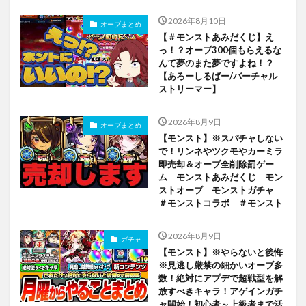
2026年8月10日
オーブまとめ
【＃モンストあみだくじ】え
っ！？オーブ300個もらえるな
んて夢のまた夢ですよね！？
【あろーしるばー/バーチャル
ストリーマー】
2026年8月9日
オーブまとめ
【モンスト】※スパチャしない
で！リンネやツクモやカーミラ
即売却＆オーブ全削除罰ゲー
ム モンストあみだくじ モン
ストオーブ モンストガチャ
＃モンストコラボ ＃モンスト
2026年8月9日
ガチャ
【モンスト】※やらないと後悔
※見逃し厳禁の細かいオーブ多
数！絶対にアプデで超戦型を解
放すべきキャラ！アゲインガチ
ャ開始！初心者～上級者まで活