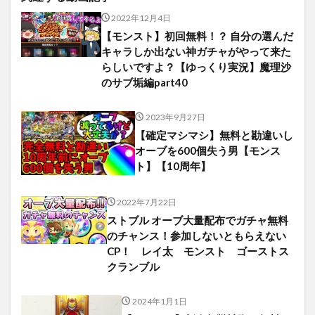
2022年12月4日
【モンスト】初回無料！？ 自分の選んだ
キャラしか出ない神ガチャがやって来た
らしいですよ？【ゆっくり実況】魔理沙
のサブ垢編part40
2023年9月27日
【確定マシマシ】無料と勘違いし
オーブを600個失う男【モンス
ト】【10周年】
2022年7月22日
ストブル オーブ大量配布でガチャ無料
のチャンス！参加しないともらえない
CP！ レイ太 モンスト ゴーストス
クランブル
2024年1月1日