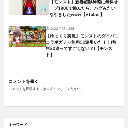
【モンスト】新春超獣神際に無料オ
ーブ1800で挑んたら、バグみたい
な引きしたwww【Vtuber】
2022年9月18日
【ゆっくり実況】モンストのダイバニ
コラボガチャ無料50連引いた！！(無
料50連ってすごくない？)【モンス
ト】
コメントを書く
コメントを投稿するには
ログイン
してください。
キーワード