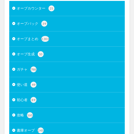
オーブカウンター
25
オーブバック
39
オーブまとめ
2,303
オーブ生成
10
ガチャ
788
使い道
49
初心者
89
攻略
160
書庫オーブ
245