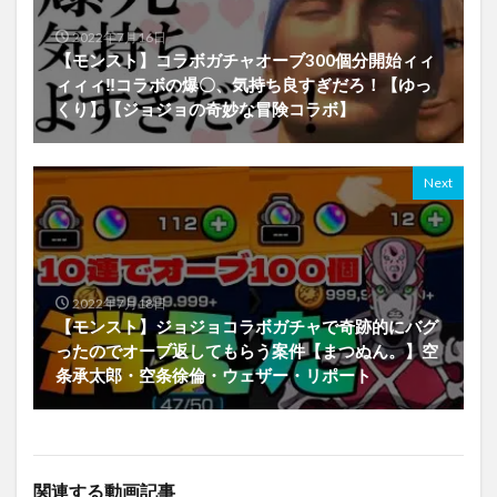
2022年7月16日
【モンスト】コラボガチャオーブ300個分開始ィィ
ィィィ‼コラボの爆〇、気持ち良すぎだろ！【ゆっ
くり】【ジョジョの奇妙な冒険コラボ】
Next
2022年7月18日
【モンスト】ジョジョコラボガチャで奇跡的にバグ
ったのでオーブ返してもらう案件【まつぬん。】空
条承太郎・空条徐倫・ウェザー・リポート
関連する動画記事