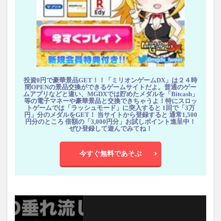
投資0円で豪華景品GET！！「ミリオンゲームDX」は２４時
間OPENの景品交換ができるゲームサイトだよ。普通のゲー
ムアプリなどと違い、MGDXでは貯めたメダルを「Bitcash」
等の電子マネーや豪華景品と交換できちゃうよ！特にスロッ
トゲームでは「ラッシュモード」に突入すると 1回で「3万
円」分のメダルをGET！ 当サイトから登録すると 通常1,500
円分のところ 倍額の「3,000円分」お試しポイント進呈中！
ぜひ登録して遊んでみてね！
今すぐ無料であそぶ