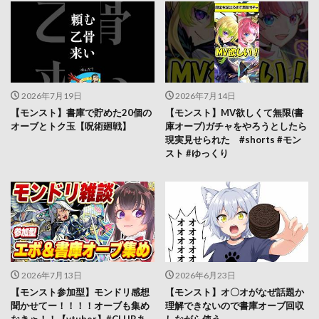
2026年7月19日
2026年7月14日
【モンスト】書庫で貯めた20個の
【モンスト】MV欲しくて無限(書
オーブとトク玉【呪術廻戦】
庫オーブ)ガチャをやろうとしたら
現実見せられた #shorts #モン
スト #ゆっくり
2026年7月13日
2026年6月23日
【モンスト参加型】モンドリ感想
【モンスト】オ〇オがなぜ話題か
聞かせてー！！！！オーブも集め
理解できないので書庫オーブ回収
なきゃ！！【vtuber】#CLUBあ
しながら使う