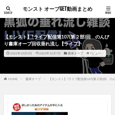
モンスト オーブGET動画まとめ
【モンスト】?ライブ配信第107(第２部)回 のんび
り書庫オーブ回収垂れ流し【ライブ】
2022年10月5日
2023年12月7日
書庫オーブ
7ビュー
HOME
書庫オーブ
【モンスト】?ライブ配信第107(第２部)回 