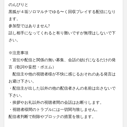
のんびりと
黒狐が４垢ソロマルチでゆる〜く回収プレイする配信になり
ます。
参加型ではありません?
話し相手になってくれると有り難いですが無理はしないで下
さい。
※注意事項
・宣伝や配信と関係の無い募集、会話の妨げになるだけの発
言（歌詞や妄想・ポエム）
配信主や他の視聴者様が不快に感じるおそれのある発言は
お避け下さい。
・配信主が出した以外の他の配信者さんの名前は出さないで
下さい。
・挨拶やお礼以外の視聴者間の会話はお断りします。
・視聴者様間のトラブルには一切関与致しません。
配信者判断で削除やブロックの措置を致します。