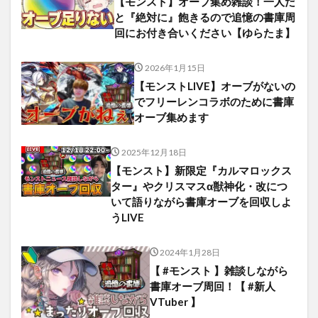
【モンスト】オーブ集め雑談！一人だ
と『絶対に』飽きるので追憶の書庫周
回にお付き合いください【ゆらたま】
2026年1月15日
【モンストLIVE】オーブがないの
でフリーレンコラボのために書庫
オーブ集めます
2025年12月18日
【モンスト】新限定『カルマロックス
ター』やクリスマスα獣神化・改につ
いて語りながら書庫オーブを回収しよ
うLIVE
2024年1月28日
【 #モンスト 】雑談しながら
書庫オーブ周回！【 #新人
VTuber 】