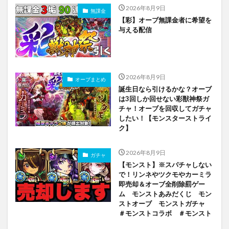
2026年8月9日
無課金
【彩】オーブ無課金者に希望を
与える配信
2026年8月9日
オーブまとめ
誕生日なら引けるかな？オーブ
は3回しか回せない彩獣神祭ガ
チャ！オーブを回収してガチャ
したい！【モンスターストライ
ク】
2026年8月9日
ガチャ
【モンスト】※スパチャしない
で！リンネやツクモやカーミラ
即売却＆オーブ全削除罰ゲー
ム モンストあみだくじ モン
ストオーブ モンストガチャ
＃モンストコラボ ＃モンスト