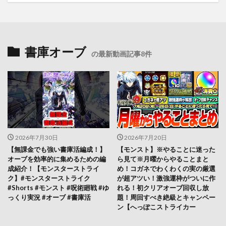
書庫オーブ
の最新動画記事8件
2026年7月30日
2026年7月20日
【無課金でも強い書庫活編成！】
【モンスト】※やることに迷った
オーブを効率的に集めるための編
ら見て※月曜からやることまと
成紹介！【モンスターストライ
め！コガネでわくわくの実の厳選
ク】#モンスターストライク
が超アツい！激強運枠がついに作
#Shorts #モンスト #呪術廻戦 #ゆ
れる！初クリアオーブ回収し放
っくり実況 #オーブ #書庫活
題！周回すべき絶級とキャンペー
ン【へっぽこストライカー