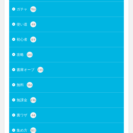
ガチャ
786
使い道
49
初心者
89
攻略
160
書庫オーブ
245
無料
186
無課金
696
裏ワザ
44
集め方
301