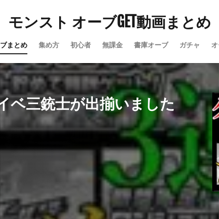
モンスト オーブGET動画まとめ
ブまとめ
集め方
初心者
無課金
書庫オーブ
ガチャ
オ
イベ三銃士が出揃いました