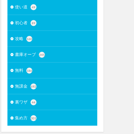
使い道
49
初心者
89
攻略
160
書庫オーブ
245
無料
186
無課金
692
裏ワザ
44
集め方
301