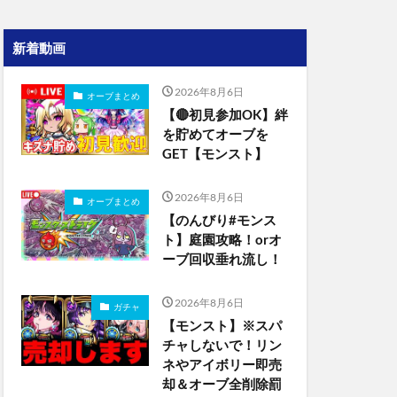
新着動画
2026年8月6日
オーブまとめ
【🔴初見参加OK】絆
を貯めてオーブを
GET【モンスト】
2026年8月6日
オーブまとめ
【のんびり#モンス
ト】庭園攻略！orオ
ーブ回収垂れ流し！
2026年8月6日
ガチャ
【モンスト】※スパ
チャしないで！リン
ネやアイボリー即売
却＆オーブ全削除罰