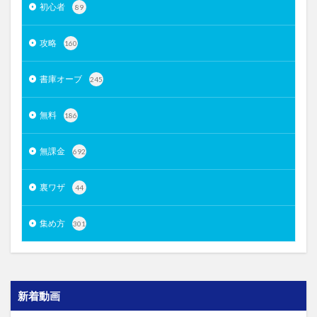
初心者
89
攻略
160
書庫オーブ
245
無料
186
無課金
692
裏ワザ
44
集め方
301
新着動画