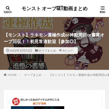
モンスト オーブGET動画まとめ
【モンスト】ラキモン運極作成or神殿周回or書庫オ
ーブ回収！！初見常連歓迎【参加◎】
2022年10月31日
オーブまとめ
6ビュー
HOME
オーブまとめ
【モンスト】ラキモン運極作成or神殿周回o