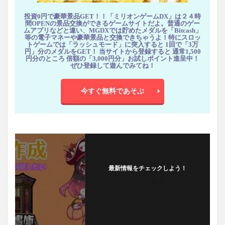
投資0円で豪華景品GET！！「ミリオンゲームDX」は２４時
間OPENの景品交換ができるゲームサイトだよ。普通のゲー
ムアプリなどと違い、MGDXでは貯めたメダルを「Bitcash」
等の電子マネーや豪華景品と交換できちゃうよ！特にスロッ
トゲームでは「ラッシュモード」に突入すると 1回で「3万
円」分のメダルをGET！ 当サイトから登録すると 通常1,500
円分のところ 倍額の「3,000円分」お試しポイント進呈中！
ぜひ登録して遊んでみてね！
今すぐ無料であそぶ
最新情報をチェックしよう！
フォローする