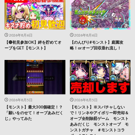
2026年8月6日
2026年8月6日
【🔴初見参加OK】絆を貯めてオ
【のんびり#モンスト】庭園攻
ーブをGET【モンスト】
略！orオーブ回収垂れ流し！
2026年8月5日
2026年8月5日
【モンスト】最大300個確定！？
【モンスト】※スパチャしない
「願いをのせて！オーブあみだく
で！リンネやアイボリー即売却＆
じ」やってみた
オーブ全削除罰ゲーム モンスト
あみだくじ モンストオーブ モ
ンストガチャ ＃モンストコラ