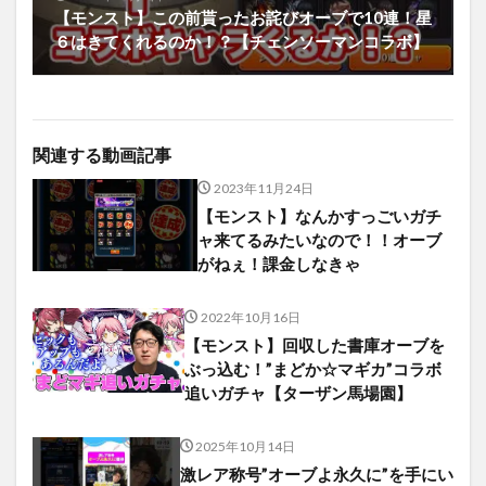
【モンスト】この前貰ったお詫びオーブで10連！星
６はきてくれるのか！？【チェンソーマンコラボ】
関連する動画記事
2023年11月24日
【モンスト】なんかすっごいガチ
ャ来てるみたいなので！！オーブ
がねぇ！課金しなきゃ
2022年10月16日
【モンスト】回収した書庫オーブを
ぶっ込む！”まどか☆マギカ”コラボ
追いガチャ【ターザン馬場園】
2025年10月14日
激レア称号”オーブよ永久に”を手にい