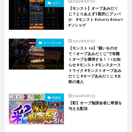
2026年8月9日
ガチャ
【モンスト】オーブあみだく
じ？とりあえず1箇所にブッパ
か #モンスト #shorts #short
#ソシャゲ
2026年8月9日
オーブまとめ
【モンスト +α】”願いをのせ
て！オーブあみだくじ”で有難
くオーブを獲得する！！+お知
らせ #モンスト #モンスタース
トライク #モンストオーブあみ
だくじ #オーブあみだくじ #太
鼓の達人
2026年8月9日
無課金
【彩】オーブ無課金者に希望を
与える配信