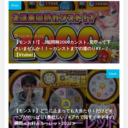
Prev
2022年12月13日
【モンスト?】⸜2垢同時2000カンスト⸝見守って下
さいませんか！！～カンストまでの道のり#9～ ?
【Vtuber】
Next
2022年12月14日
【モンスト】どこに止まっても大当たり！だけどオ
ーブがやっぱり1番欲しい！4アカで回すドキドキの
瞬間≪お好みルーレット2022≫