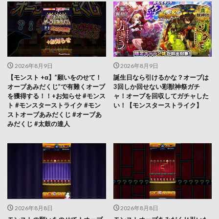
2026年8月9日
2026年8月9日
【モンスト +α】”願いをのせて！
誕生日なら引けるかな？オーブは
オーブあみだくじ”で有難くオーブ
3回しか回せない彩獣神祭ガチ
を獲得する！！+お知らせ #モンス
ャ！オーブを回収してガチャした
ト #モンスターストライク #モン
い！【モンスターストライク】
ストオーブあみだくじ #オーブあ
みだくじ #太鼓の達人
2026年8月8日
2026年8月8日