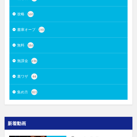
攻略
160
書庫オーブ
245
無料
186
無課金
696
裏ワザ
44
集め方
301
新着動画