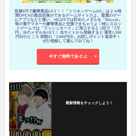
投資0円で豪華景品GET！！「ミリオンゲームDX」は２４時
間OPENの景品交換ができるゲームサイトだよ。普通のゲー
ムアプリなどと違い、MGDXでは貯めたメダルを「Bitcash」
等の電子マネーや豪華景品と交換できちゃうよ！特にスロッ
トゲームでは「ラッシュモード」に突入すると 1回で「3万
円」分のメダルをGET！ 当サイトから登録すると 通常1,500
円分のところ 倍額の「3,000円分」お試しポイント進呈中！
ぜひ登録して遊んでみてね！
今すぐ無料であそぶ
最新情報をチェックしよう！
フォローする