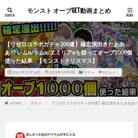
モンスト オーブGET動画まとめ
【リゼロコラボガチャ200連】確定演出きたああ
あ!!! レムα/ラムα/エミリアαを狙ってオーブ1000個
使った結果…【モンストクリスマス】
2022年12月16日
2023年12月9日
ガチャ
8ビュー
HOME
ガチャ
【リゼロコラボガチャ200連】確定演出きたあああ!!