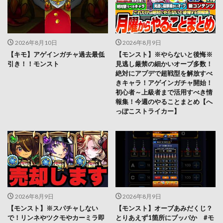
2026年8月10日
2026年8月9日
【キモ】アゲインガチャ過去最低
【モンスト】※やらないと後悔※
引き！！モンスト
見逃し厳禁の細かいオーブ多数！
絶対にアプデで超戦型を解放すべ
きキャラ！アゲインガチャ開始！
初心者～上級者まで活用すべき情
報集！今週のやることまとめ【へ
っぽこストライカー】
2026年8月9日
2026年8月9日
【モンスト】※スパチャしない
【モンスト】オーブあみだくじ？
で！リンネやツクモやカーミラ即
とりあえず1箇所にブッパか #モ