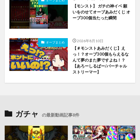
オーブまとめ
【モンスト】 ガチの神イベ 願
いをのせてオーブあみだくじ オ
ーブ300個当たった瞬間
2026年8月10日
オーブまとめ
【＃モンストあみだくじ】え
っ！？オーブ300個もらえるな
んて夢のまた夢ですよね！？
【あろーしるばー/バーチャル
ストリーマー】
ガチャ
の最新動画記事8件