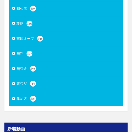
初心者
89
攻略
160
書庫オーブ
245
無料
187
無課金
696
裏ワザ
44
集め方
301
新着動画