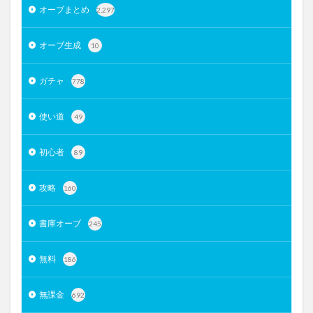
オーブまとめ
2,297
オーブ生成
10
ガチャ
778
使い道
49
初心者
89
攻略
160
書庫オーブ
245
無料
186
無課金
692