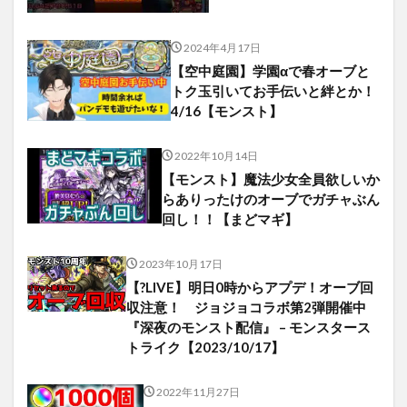
2024年4月17日
【空中庭園】学園αで春オーブと
トク玉引いてお手伝いと絆とか！
4/16【モンスト】
2022年10月14日
【モンスト】魔法少女全員欲しいか
らありったけのオーブでガチャぶん
回し！！【まどマギ】
2023年10月17日
【?LIVE】明日0時からアプデ！オーブ回
収注意！ ジョジョコラボ第2弾開催中
『深夜のモンスト配信』 – モンスタース
トライク【2023/10/17】
2022年11月27日