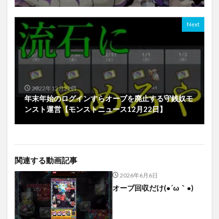
Next
2022年12月22日
年末年始のログインすらオーブを廃止する守銭奴モ
ンスト運営【モンストニュース12月22日】
関連する動画記事
2026年6月6日
オーブ回収だけ(●´ω｀●)