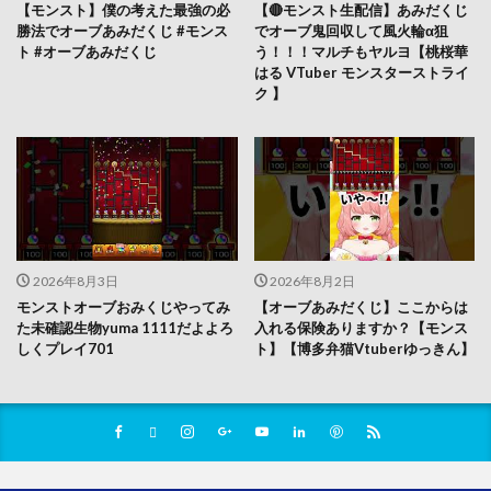
【モンスト】僕の考えた最強の必
【🔴モンスト生配信】あみだくじ
勝法でオーブあみだくじ #モンス
でオーブ鬼回収して風火輪α狙
ト #オーブあみだくじ
う！！！マルチもヤルヨ【桃桜華
はる VTuber モンスターストライ
ク 】
2026年8月3日
2026年8月2日
モンストオーブおみくじやってみ
【オーブあみだくじ】ここからは
た未確認生物yuma 1111だよよろ
入れる保険ありますか？【モンス
しくプレイ701
ト】【博多弁猫Vtuberゆっきん】