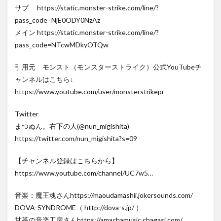
サブ https://static.monster-strike.com/line/?
pass_code=NjE0ODY0NzAz
メイン https://static.monster-strike.com/line/?
pass_code=NTcwMDkyOTQw
引用元 モンスト（モンスターストライク）公式YouTubeチ
ャンネルはこちら↓
https://www.youtube.com/user/monsterstrikepr
Twitter
まつぬん。右下の人(@nun_migishita)
https://twitter.com/nun_migishita?s=09
【チャンネル登録はこちらから】
https://www.youtube.com/channel/UC7w5…
音楽：魔王魂さんhttps://maoudamashii.jokersounds.com/
DOVA-SYNDROME（ http://dova-s.jp/ ）
甘茶の音楽工房さんhttps://amachamusic.chagasi.com/