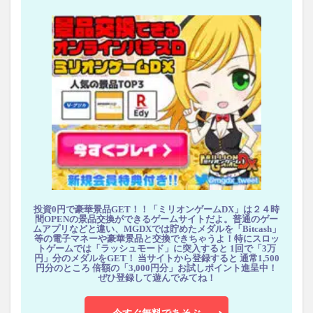
投資0円で豪華景品GET！！「ミリオンゲームDX」は２４時
間OPENの景品交換ができるゲームサイトだよ。普通のゲー
ムアプリなどと違い、MGDXでは貯めたメダルを「Bitcash」
等の電子マネーや豪華景品と交換できちゃうよ！特にスロッ
トゲームでは「ラッシュモード」に突入すると 1回で「3万
円」分のメダルをGET！ 当サイトから登録すると 通常1,500
円分のところ 倍額の「3,000円分」お試しポイント進呈中！
ぜひ登録して遊んでみてね！
今すぐ無料であそぶ