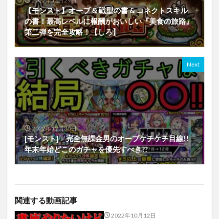
2022年12月29日
【モンスト】オーブ & 戦型の書 & コネクトスキル
の書！最高レベルに報酬がおいしい『美食の旅路』
第二弾を完全攻略！【しろ】
Next
2022年12月30日
[モンスト] 完全無課金男のオーブケチケチ目線!!
年末年始どこのガチャを優先すべき??
関連する動画記事
2022年10月12日