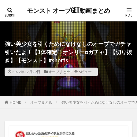
モンスト オーブGET動画まとめ
強い美少女を引くためになけなしのオーブでガチャ
引いたよ！【1体確定！オンリーαガチャ】【切り抜
き】【モンスト】#shorts
2022年12月29日
オーブまとめ
6ビュー
HOME
オーブまとめ
強い美少女を引くためになけなしのオーブでガチ