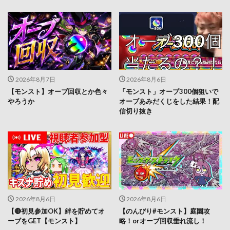
2026年8月7日
2026年8月6日
【モンスト】オーブ回収とか色々
「モンスト」オーブ300個狙いで
やろうか
オーブあみだくじをした結果！配
信切り抜き
2026年8月6日
2026年8月6日
【🔴初見参加OK】絆を貯めてオ
【のんびり#モンスト】庭園攻
ーブをGET【モンスト】
略！orオーブ回収垂れ流し！