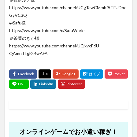
https://www.youtube.com/channel/UCgTawCMmbf5TFUDbo
GyVC3Q
@Safu様
https://www.youtube.com/c/SafuWorks
＠茶葉のぎか様
https://www.youtube.com/channel/UCjxvxP6U-
QAmnTLglGBwAFA
オンラインゲームでお小遣い稼ぎ！