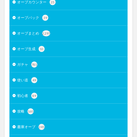
オーブカウンター
25
オーブバック
39
オーブまとめ
2,297
オーブ生成
10
ガチャ
781
使い道
49
初心者
89
攻略
160
書庫オーブ
245