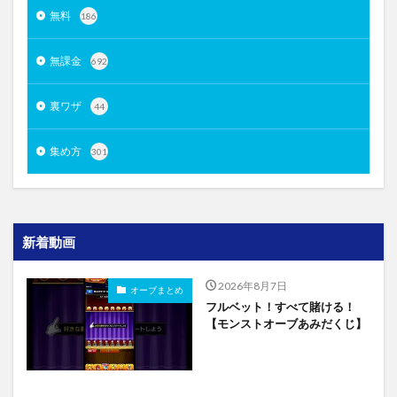
無料
186
無課金
692
裏ワザ
44
集め方
301
新着動画
2026年8月7日
オーブまとめ
フルベット！すべて賭ける！
【モンストオーブあみだくじ】