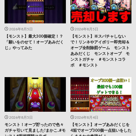
2026年8月5日
2026年8月5日
【モンスト】最大300個確定！？
【モンスト】※スパチャしない
「願いをのせて！オーブあみだく
で！リンネやアイボリー即売却＆
じ」やってみた
オーブ全削除罰ゲーム モンスト
あみだくじ モンストオーブ モ
ンストガチャ ＃モンストコラ
ボ ＃モンスト
2026年8月5日
2026年8月4日
モンスト！オーブ貯ったので色々
【モンスト】オーブあみだくじを
ガチャ引いて見ました!まかこ..#モ
4垢でオーブ300個一点狙いをした
ンスト#呪術廻戦コラボ
らまさかの奇跡が ！