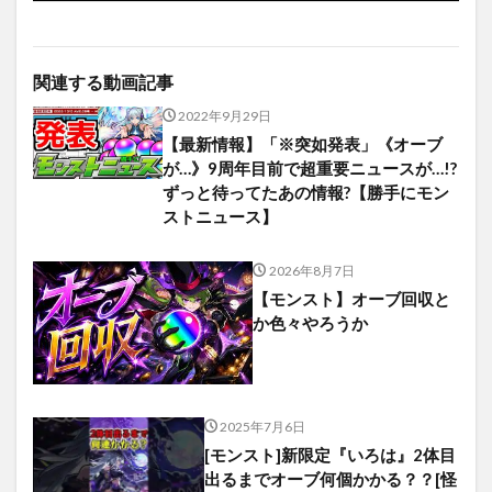
関連する動画記事
2022年9月29日
【最新情報】「※突如発表」《オーブ
が…》9周年目前で超重要ニュースが…!?
ずっと待ってたあの情報?【勝手にモン
ストニュース】
2026年8月7日
【モンスト】オーブ回収と
か色々やろうか
2025年7月6日
[モンスト]新限定『いろは』2体目
出るまでオーブ何個かかる？？[怪