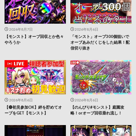
2026年8月7日
2026年8月6日
【モンスト】オーブ回収とか色々
「モンスト」オーブ300個狙いで
やろうか
オーブあみだくじをした結果！配
信切り抜き
2026年8月6日
2026年8月6日
【🔴初見参加OK】絆を貯めてオ
【のんびり#モンスト】庭園攻
ーブをGET【モンスト】
略！orオーブ回収垂れ流し！