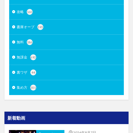
攻略
160
書庫オーブ
245
無料
186
無課金
692
裏ワザ
44
集め方
301
新着動画
2026年8月7日